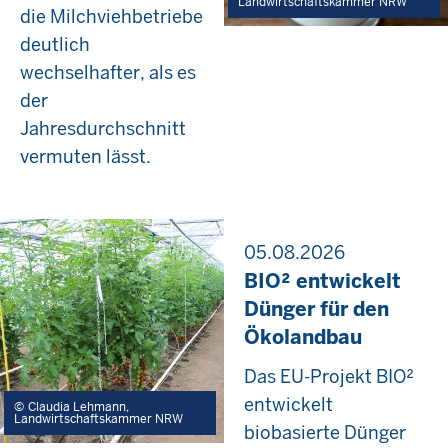
Landwirtschaftskammer NRW
die Milchviehbetriebe
deutlich
wechselhafter, als es
der
Jahresdurchschnitt
vermuten lässt.
05.08.2026
BIO² entwickelt
Dünger für den
Ökolandbau
Das EU-Projekt BIO²
entwickelt
Claudia Lehmann,
Landwirtschaftskammer NRW
biobasierte Dünger