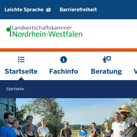
Barrierearme
Leichte Sprache
Barrierefreiheit
Sprachen
Hauptmenü
Startseite
Fachinfo
Beratung
Startseite
Sie
befinden
S
t
sich
a
hier
r
t
s
e