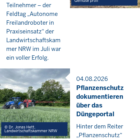
Gemüse profi
Teilnehmer – der
Feldtag „Autonome
Freilandroboter in
Praxiseinsatz“ der
Landwirtschaftskam
mer NRW im Juli war
ein voller Erfolg.
04.08.2026
Pflanzenschutz
dokumentieren
über das
Düngeportal
Hinter dem Reiter
Dr. Jonas Hett,
Landwirtschaftskammer NRW
„Pflanzenschutz“