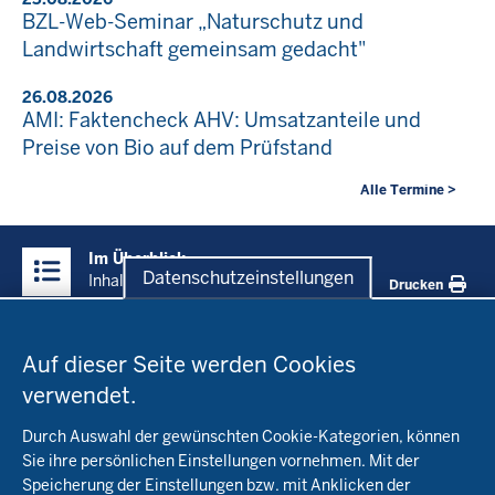
BZL-Web-Seminar „Naturschutz und
Landwirtschaft gemeinsam gedacht"
26.08.2026
AMI: Faktencheck AHV: Umsatzanteile und
Preise von Bio auf dem Prüfstand
Alle Termine >
Überblick:
Im Überblick
Inhalte
Datenschutzeinstellungen
Inhalt
Drucken
Datenschutzeinstellungen
Menü
Startseite
in
Auf dieser Seite werden Cookies
der
verwendet.
Fachinfo
Fußzeile
Durch Auswahl der gewünschten Cookie-Kategorien, können
Öko-Modellregionen NRW
Sie ihre persönlichen Einstellungen vornehmen. Mit der
Beratung
Speicherung der Einstellungen bzw. mit Anklicken der
Pflanzenbau