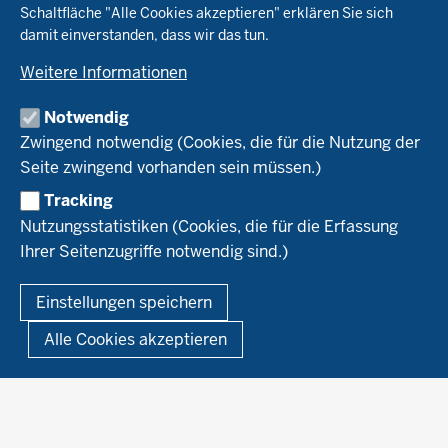
Schaltfläche "Alle Cookies akzeptieren" erklären Sie sich
Tierhaltung
Landwirtschaftskammer NRW
damit einverstanden, dass wir das tun.
Versuche
Markt
Biokreis
Umstellung
Weitere Informationen
Bioland
Leitbetriebe Ökologischer Landbau
Bildung
Förderung
Demeter
Versuchsbetriebe
Notwendig
Recht
Naturland
WRRL-Modellbetriebe
Aktuelles
Zwingend notwendig (Cookies, die für die Nutzung der
Forschung
Kontakte Versuchswesen
Arbeitsschwerpunkte
Seite zwingend vorhanden sein müssen.)
Material & Kontakt
Projekte Ökoteam
Tracking
Service
Ökoschule in Kleve
Forschungsergebnisse
Nutzungsstatistiken (Cookies, die für die Erfassung
Ausbildungsbetriebe
Ihrer Seitenzugriffe notwendig sind.)
Kontakt
Berufsausbildung
Termine
© 2026 Ökolandbau
Einstellungen speichern
Newsletter
Fußzeile
Impressum
Datenschutzerklärung
Demonstrationsbetriebe Ökologischer Landbau
Alle Cookies akzeptieren
Archiv
Links