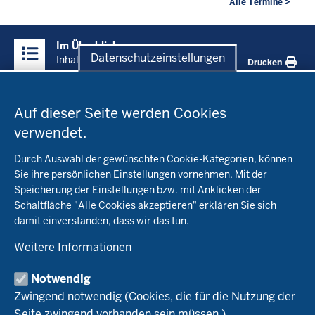
Alle Termine >
Überblick:
Im Überblick
Inhalte
Datenschutzeinstellungen
Inhalt
Drucken
Datenschutzeinstellungen
Menü
Startseite
in
Auf dieser Seite werden Cookies
der
verwendet.
Fachinfo
Fußzeile
Durch Auswahl der gewünschten Cookie-Kategorien, können
Öko-Modellregionen NRW
Sie ihre persönlichen Einstellungen vornehmen. Mit der
Beratung
Speicherung der Einstellungen bzw. mit Anklicken der
Pflanzenbau
Schaltfläche "Alle Cookies akzeptieren" erklären Sie sich
Tierhaltung
Landwirtschaftskammer NRW
damit einverstanden, dass wir das tun.
Versuche
Markt
Biokreis
Umstellung
Weitere Informationen
Bioland
Leitbetriebe Ökologischer Landbau
Bildung
Förderung
Demeter
Versuchsbetriebe
Notwendig
Recht
Naturland
WRRL-Modellbetriebe
Aktuelles
Zwingend notwendig (Cookies, die für die Nutzung der
Forschung
Kontakte Versuchswesen
Arbeitsschwerpunkte
Seite zwingend vorhanden sein müssen.)