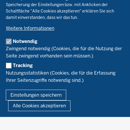
Beratung
Speicherung der Einstellungen bzw. mit Anklicken der
Pflanzenbau
Schaltfläche "Alle Cookies akzeptieren" erklären Sie sich
Tierhaltung
Landwirtschaftskammer NRW
damit einverstanden, dass wir das tun.
Versuche
Markt
Biokreis
Umstellung
Weitere Informationen
Bioland
Leitbetriebe Ökologischer Landbau
Bildung
Förderung
Demeter
Versuchsbetriebe
Notwendig
Recht
Naturland
WRRL-Modellbetriebe
Aktuelles
Zwingend notwendig (Cookies, die für die Nutzung der
Forschung
Kontakte Versuchswesen
Arbeitsschwerpunkte
Seite zwingend vorhanden sein müssen.)
Material & Kontakt
Projekte Ökoteam
Tracking
Service
Ökoschule in Kleve
Forschungsergebnisse
Nutzungsstatistiken (Cookies, die für die Erfassung
Ausbildungsbetriebe
Ihrer Seitenzugriffe notwendig sind.)
Kontakt
Berufsausbildung
Termine
© 2026 Ökolandbau
Einstellungen speichern
Newsletter
Fußzeile
Impressum
Datenschutzerklärung
Demonstrationsbetriebe Ökologischer Landbau
Alle Cookies akzeptieren
Archiv
Links