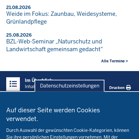
21.08.2026
Weide im Fokus: Zaunbau, Weidesysteme,
Grünlandpflege
25.08.2026
BZL-Web-Seminar „Naturschutz und
Landwirtschaft gemeinsam gedacht"
Alle Termine >
Überblick:
Im Überblick
Inhalte
Datenschutzeinstellungen
Inhalt
Drucken
Datenschutzeinstellungen
Menü
Startseite
in
Auf dieser Seite werden Cookies
der
verwendet.
Fachinfo
Fußzeile
Durch Auswahl der gewünschten Cookie-Kategorien, können
Öko-Modellregionen NRW
Sie ihre persönlichen Einstellungen vornehmen. Mit der