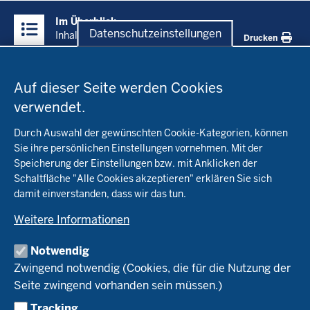
Überblick:
Im Überblick
Inhalte
Datenschutzeinstellungen
Inhalt
Drucken
Datenschutzeinstellungen
Menü
Startseite
in
Auf dieser Seite werden Cookies
der
verwendet.
Fachinfo
Fußzeile
Durch Auswahl der gewünschten Cookie-Kategorien, können
Öko-Modellregionen NRW
Sie ihre persönlichen Einstellungen vornehmen. Mit der
Beratung
Speicherung der Einstellungen bzw. mit Anklicken der
Pflanzenbau
Schaltfläche "Alle Cookies akzeptieren" erklären Sie sich
Tierhaltung
Landwirtschaftskammer NRW
Versuche
damit einverstanden, dass wir das tun.
Markt
Biokreis
Umstellung
Weitere Informationen
Bioland
Leitbetriebe Ökologischer Landbau
Bildung
Förderung
Demeter
Versuchsbetriebe
Notwendig
Recht
Naturland
WRRL-Modellbetriebe
Aktuelles
Zwingend notwendig (Cookies, die für die Nutzung der
Forschung
Kontakte Versuchswesen
Arbeitsschwerpunkte
Seite zwingend vorhanden sein müssen.)
Material & Kontakt
Projekte Ökoteam
Tracking