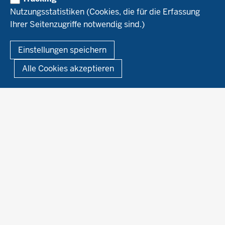
Service
Ökoschule in Kleve
Forschungsergebnisse
Nutzungsstatistiken (Cookies, die für die Erfassung
Ausbildungsbetriebe
Ihrer Seitenzugriffe notwendig sind.)
Kontakt
Berufsausbildung
Termine
© 2026 Ökolandbau
Einstellungen speichern
Newsletter
Fußzeile
Impressum
Datenschutzerklärung
Demonstrationsbetriebe Ökologischer Landbau
Alle Cookies akzeptieren
Archiv
Links