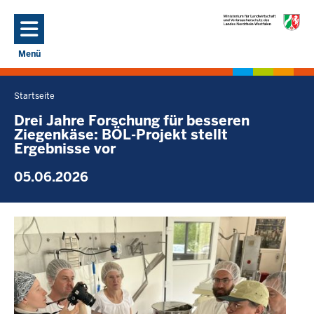
Direkt zum Inhalt
Menü
Navigation aktivieren/deaktivieren: Hauptmenü
Startseite
Sie
befinden
Drei Jahre Forschung für besseren
Ziegenkäse: BÖL-Projekt stellt
sich
Ergebnisse vor
hier
05.06.2026