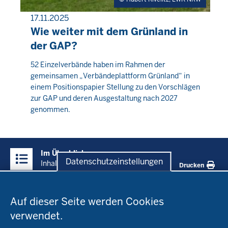
17.11.2025
PRESSEMITTEILUNG
Wie weiter mit dem Grünland in
der GAP?
Donnerstag,
52 Einzelverbände haben im Rahmen der
gemeinsamen „Verbändeplattform Grünland“ in
6
einem Positionspapier Stellung zu den Vorschlägen
August
zur GAP und deren Ausgestaltung nach 2027
2026
genommen.
-
01:52
Überblick:
Im Überblick
Inhalte
Datenschutzeinstellungen
Inhalt
Drucken
Datenschutzeinstellungen
Menü
Startseite
in
Auf dieser Seite werden Cookies
der
verwendet.
Fachinfo
Fußzeile