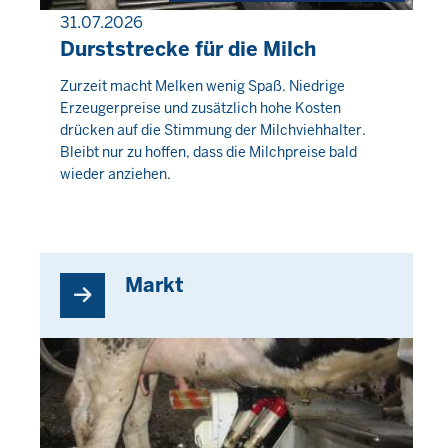
31.07.2026
PRESSEMITTEILUNG
Durststrecke für die Milch
Donnerstag,
Zurzeit macht Melken wenig Spaß. Niedrige
Erzeugerpreise und zusätzlich hohe Kosten
6
drücken auf die Stimmung der Milchviehhalter.
August
Bleibt nur zu hoffen, dass die Milchpreise bald
2026
wieder anziehen.
-
01:52
Markt