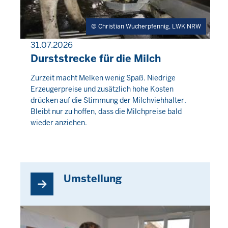
Christian Wucherpfennig, LWK NRW
31.07.2026
PRESSEMITTEILUNG
Durststrecke für die Milch
Donnerstag,
Zurzeit macht Melken wenig Spaß. Niedrige
Erzeugerpreise und zusätzlich hohe Kosten
6
drücken auf die Stimmung der Milchviehhalter.
August
Bleibt nur zu hoffen, dass die Milchpreise bald
2026
wieder anziehen.
-
01:52
Umstellung