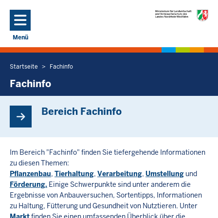
Direkt zum Inhalt
Menü
Navigation aktivieren/deaktivieren: Hauptmenü
Startseite
Fachinfo
Sie
befinden
Fachinfo
sich
hier
Bereich Fachinfo
Im Bereich "Fachinfo" finden Sie tiefergehende Informationen
zu diesen Themen:
Pflanzenbau
,
Tierhaltung
,
Verarbeitung
,
Umstellung
und
Förderung.
Einige Schwerpunkte sind unter anderem die
Ergebnisse von Anbauversuchen, Sortentipps, Informationen
zu Haltung, Fütterung und Gesundheit von Nutztieren. Unter
Markt
finden Sie einen umfassenden Überblick über die