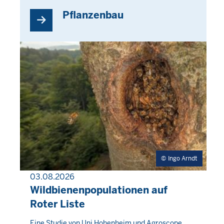
Pflanzenbau
Ingo Arndt
03.08.2026
PRESSEMITTEILUNG
Wildbienenpopulationen auf
Roter Liste
Donnerstag,
Eine Studie von Uni Hohenheim und Agroscope