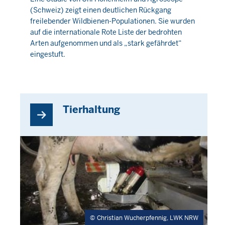
(Schweiz) zeigt einen deutlichen Rückgang
6
freilebender Wildbienen-Populationen. Sie wurden
August
auf die internationale Rote Liste der bedrohten
2026
Arten aufgenommen und als „stark gefährdet“
-
eingestuft.
01:52
Tierhaltung
Christian Wucherpfennig, LWK NRW