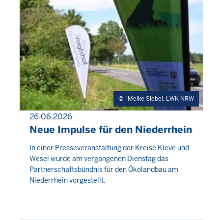
"Meike Siebel, LWK NRW
26.06.2026
PRESSEMITTEILUNG
Neue Impulse für den Niederrhein
Donnerstag,
In einer Presseveranstaltung der Kreise Kleve und
Wesel wurde am vergangenen Dienstag das
6
Partnerschaftsbündnis für den Ökolandbau am
August
Niederrhein vorgestellt.
2026
-
01:52