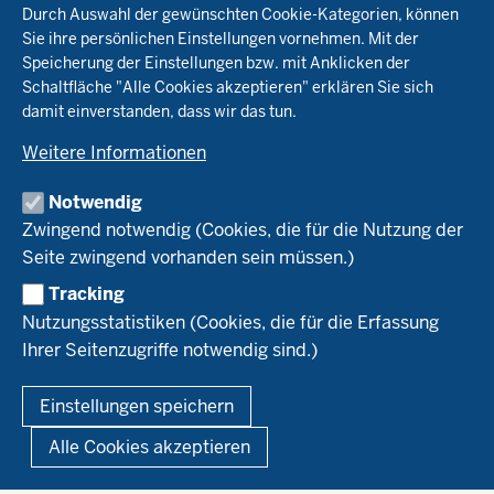
Durch Auswahl der gewünschten Cookie-Kategorien, können
Öko-Modellregionen NRW
Sie ihre persönlichen Einstellungen vornehmen. Mit der
Beratung
Speicherung der Einstellungen bzw. mit Anklicken der
Pflanzenbau
Schaltfläche "Alle Cookies akzeptieren" erklären Sie sich
Tierhaltung
Landwirtschaftskammer NRW
damit einverstanden, dass wir das tun.
Versuche
Markt
Biokreis
Umstellung
Weitere Informationen
Bioland
Leitbetriebe Ökologischer Landbau
Bildung
Förderung
Demeter
Versuchsbetriebe
Notwendig
Recht
Naturland
WRRL-Modellbetriebe
Aktuelles
Zwingend notwendig (Cookies, die für die Nutzung der
Forschung
Kontakte Versuchswesen
Arbeitsschwerpunkte
Seite zwingend vorhanden sein müssen.)
Material & Kontakt
Projekte Ökoteam
Tracking
Service
Ökoschule in Kleve
Forschungsergebnisse
Nutzungsstatistiken (Cookies, die für die Erfassung
Ausbildungsbetriebe
Ihrer Seitenzugriffe notwendig sind.)
Kontakt
Berufsausbildung
Termine
© 2026 Ökolandbau
Einstellungen speichern
Newsletter
Fußzeile
Impressum
Datenschutzerklärung
Demonstrationsbetriebe Ökologischer Landbau
Alle Cookies akzeptieren
Archiv
Links