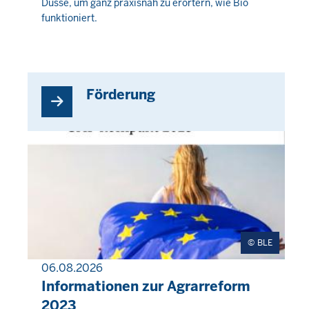
Düsse, um ganz praxisnah zu erörtern, wie Bio
August
funktioniert.
2026
-
01:52
Förderung
BLE
06.08.2026
INHALTSSEITE
Informationen zur Agrarreform
2023