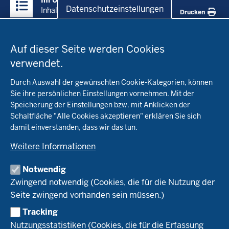
Im Überblick
Inhalte
Datenschutzeinstellungen
Inhalt
Drucken
Datenschutzeinstellungen
Menü
Startseite
in
Auf dieser Seite werden Cookies
der
verwendet.
Fachinfo
Fußzeile
Durch Auswahl der gewünschten Cookie-Kategorien, können
Öko-Modellregionen NRW
Sie ihre persönlichen Einstellungen vornehmen. Mit der
Beratung
Speicherung der Einstellungen bzw. mit Anklicken der
Pflanzenbau
Schaltfläche "Alle Cookies akzeptieren" erklären Sie sich
Tierhaltung
Landwirtschaftskammer NRW
Versuche
damit einverstanden, dass wir das tun.
Markt
Biokreis
Umstellung
Weitere Informationen
Bioland
Leitbetriebe Ökologischer Landbau
Bildung
Förderung
Demeter
Versuchsbetriebe
Notwendig
Recht
Naturland
WRRL-Modellbetriebe
Aktuelles
Zwingend notwendig (Cookies, die für die Nutzung der
Forschung
Kontakte Versuchswesen
Arbeitsschwerpunkte
Seite zwingend vorhanden sein müssen.)
Material & Kontakt
Projekte Ökoteam
Tracking
Service
Ökoschule in Kleve
Forschungsergebnisse
Nutzungsstatistiken (Cookies, die für die Erfassung