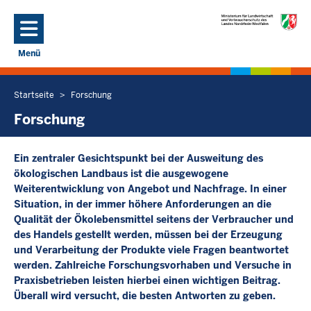
Direkt zum Inhalt
Menü
Navigation aktivieren/deaktivieren: Hauptmenü
Startseite
Forschung
Sie
befinden
Forschung
sich
hier
Ein zentraler Gesichtspunkt bei der Ausweitung des
ökologischen Landbaus ist die ausgewogene
Weiterentwicklung von Angebot und Nachfrage. In einer
Situation, in der immer höhere Anforderungen an die
Qualität der Ökolebensmittel seitens der Verbraucher und
des Handels gestellt werden, müssen bei der Erzeugung
und Verarbeitung der Produkte viele Fragen beantwortet
werden. Zahlreiche Forschungsvorhaben und Versuche in
Praxisbetrieben leisten hierbei einen wichtigen Beitrag.
Überall wird versucht, die besten Antworten zu geben.