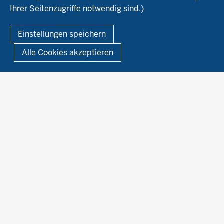
Ausbildungsbetriebe
Ihrer Seitenzugriffe notwendig sind.)
Kontakt
Berufsausbildung
Termine
© 2026 Ökolandbau
Einstellungen speichern
Newsletter
Fußzeile
Impressum
Datenschutzerklärung
Demonstrationsbetriebe Ökologischer Landbau
Alle Cookies akzeptieren
Archiv
Links