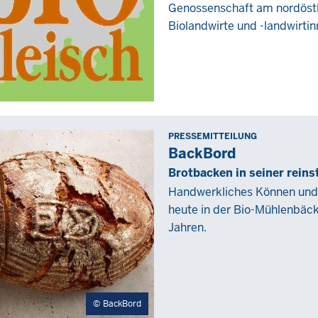
Genossenschaft am nordöstl
00:00
Biolandwirte und -landwirtin
PRESSEMITTEILUNG
Freitag,
BackBord
4
Brotbacken in seiner rein
Februar
Handwerkliches Können und 
2022
heute in der Bio-Mühlenbäck
-
Jahren.
00:00
BackBord