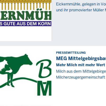
2021
Eickernmühle, gelegen in V
-
und ihr promovierter Müller
00:00
PRESSEMITTEILUNG
Freitag,
MEG Mittelgebirgsba
28
Mehr Milch mit mehr Wert
Januar
Milch aus dem Mittelgebirg
2022
Milcherzeugergemeinschaft d
-
00:00