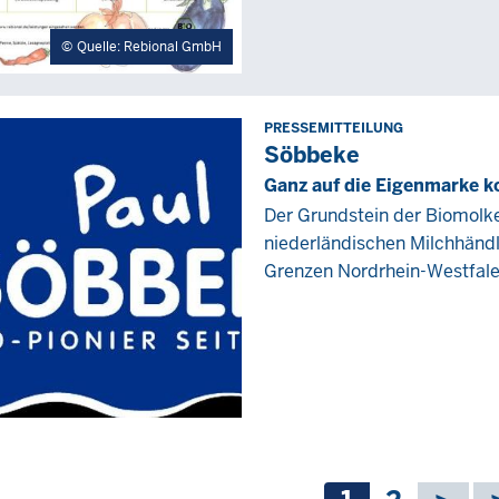
Quelle: Rebional GmbH
PRESSEMITTEILUNG
Freitag,
Söbbeke
11
Ganz auf die Eigenmarke k
Februar
Der Grundstein der Biomolk
2022
niederländischen Milchhändl
-
Grenzen Nordrhein-Westfalen
00:00