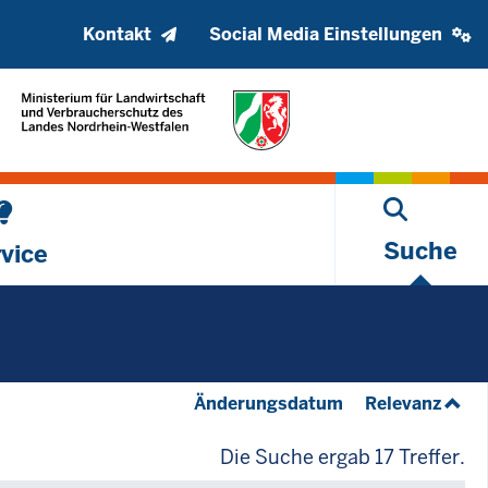
Kopfzeile
Social
Kontakt
Social Media Einstellungen
oberes
media
Menü
settings
block
Suche
vice
(aufsteigend)
(aufs
Änderungsdatum
Relevanz
Die Suche ergab 17 Treffer.