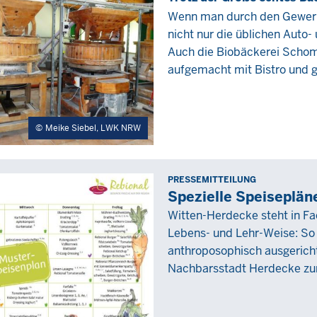
Juli
Wenn man durch den Gewerbe
2021
nicht nur die üblichen Auto
-
Auch die Biobäckerei Schoma
00:00
aufgemacht mit Bistro und g
Meike Siebel, LWK NRW
PRESSEMITTEILUNG
Freitag,
Spezielle Speisepläne
11
Witten-Herdecke steht in F
April
Lebens- und Lehr-Weise: So 
2025
anthroposophisch ausgerich
-
Nachbarsstadt Herdecke zu
00:00