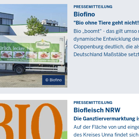
PRESSEMITTEILUNG
Freitag,
Biofino
7
"Bio ohne Tiere geht nicht!
Januar
Bio „boomt" - das gilt umso 
2022
dynamische Entwicklung der
-
Cloppenburg deutlich, die al
00:00
Deutschland Maßstäbe setzt
Biofino
PRESSEMITTEILUNG
Freitag,
Biofleisch NRW
26
Die Ganztiervermarktung i
November
Auf der Fläche von und eing
2021
des Kreises Unna findet sic
-