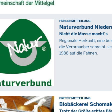
PRESSEMITTEILUNG
Freitag,
Naturverbund Nieder
3
Nicht die Masse macht’s
September
Regionale Herkunft, eine be
2021
die Verbraucher schreibt si
-
1988 auf die Fahnen.
00:00
PRESSEMITTEILUNG
Freitag,
Biobäckerei Schoma
9
Trotz der Größe echtes B