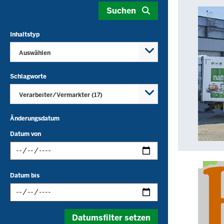
Suchen
Suche
ergab
Inhaltstyp
17
Auswählen
Treffer.
Schlagworte
Verarbeiter/Vermarkter (17)
Änderungsdatum
Datum von
Datum
Datum bis
im
folgenden
Datum
Format
Datumsfilter setzen
im
eingeben: