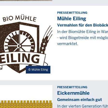
PRESSEMITTEILUNG
Freitag,
Mühle Eiling
18
Vermahlen für den Biobäc
März
In der Biomühle Eiling in Wa
2022
- wird Biogetreide mit mögl
-
vermarktet.
00:00
Mühle Eiling
PRESSEMITTEILUNG
Montag,
Eickernmühle
12
Gemeinsam einfach gut
Juli
In der vierten Generation fü