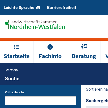
Barrierearme
Leichte Sprache
Barrierefreiheit
Sprachen
Hauptmenü
Startseite
Fachinfo
Beratung
Startseite
Sie
befinden
Suche
sich
Sortieren n
hier
Volltextsuche
Suchergeb
Die