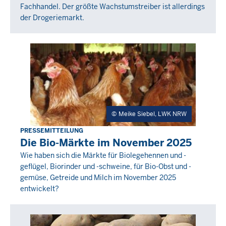
Fachhandel. Der größte Wachstumstreiber ist allerdings
-
der Drogeriemarkt.
00:00
Meike Siebel, LWK NRW
PRESSEMITTEILUNG
Freitag,
Die Bio-Märkte im November 2025
19
Wie haben sich die Märkte für Biolegehennen und -
Dezember
geflügel, Biorinder und -schweine, für Bio-Obst und -
2025
gemüse, Getreide und Milch im November 2025
-
entwickelt?
00:00