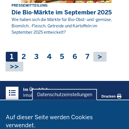
PRESSEMITTEILUNG
Donnerstag,
Die Bio-Märkte im September 2025
30
Wie haben sich die Märkte für Bio-Obst- und -gemüse,
Oktober
Biomilch, -Fleisch, Getreide und Kartoffeln im
2025
September 2025 entwickelt?
-
00:00
Seitennummerierung
Aktuelle
1
Seite
2
Seite
3
Seite
4
Seite
5
Seite
6
Seite
7
Seite
Überblick:
Im Überblick
Inhalte
Datenschutzeinstellungen
Inhalt
Drucken
Datenschutzeinstellungen
Menü
Startseite
in
Auf dieser Seite werden Cookies
der
verwendet.
Fachinfo