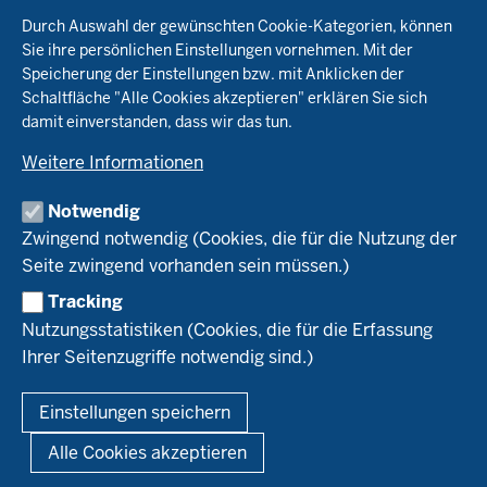
Fußzeile
Durch Auswahl der gewünschten Cookie-Kategorien, können
Öko-Modellregionen NRW
Sie ihre persönlichen Einstellungen vornehmen. Mit der
Beratung
Speicherung der Einstellungen bzw. mit Anklicken der
Pflanzenbau
Schaltfläche "Alle Cookies akzeptieren" erklären Sie sich
Tierhaltung
Landwirtschaftskammer NRW
damit einverstanden, dass wir das tun.
Versuche
Markt
Biokreis
Umstellung
Weitere Informationen
Bioland
Leitbetriebe Ökologischer Landbau
Bildung
Förderung
Demeter
Versuchsbetriebe
Notwendig
Recht
Naturland
WRRL-Modellbetriebe
Aktuelles
Zwingend notwendig (Cookies, die für die Nutzung der
Forschung
Kontakte Versuchswesen
Arbeitsschwerpunkte
Seite zwingend vorhanden sein müssen.)
Material & Kontakt
Projekte Ökoteam
Tracking
Service
Ökoschule in Kleve
Forschungsergebnisse
Nutzungsstatistiken (Cookies, die für die Erfassung
Ausbildungsbetriebe
Ihrer Seitenzugriffe notwendig sind.)
Kontakt
Berufsausbildung
Termine
© 2026 Ökolandbau
Einstellungen speichern
Newsletter
Fußzeile
Impressum
Datenschutzerklärung
Demonstrationsbetriebe Ökologischer Landbau
Alle Cookies akzeptieren
Archiv