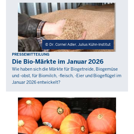
Dr. Cornel Adler, Julius Kühn-Institut
PRESSEMITTEILUNG
Donnerstag,
Die Bio-Märkte im Januar 2026
26
Wie haben sich die Märkte für Biogetreide, Biogemüse
Februar
und -obst, für Biomilch, -fleisch, -Eier und Biogeflügel im
2026
Januar 2026 entwickelt?
-
00:00