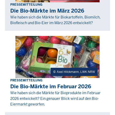
PRESSEMITTEILUNG
Donnerstag,
Die Bio-Märkte im März 2026
30
Wie haben sich die Märkte für Biokartoffeln, Biomilch,
April
Biofleisch und Bio-Eier im März 2026 entwickelt?
2026
-
00:00
Axel Hilckmann, LWK NRW
PRESSEMITTEILUNG
Donnerstag,
Die Bio-Märkte im Februar 2026
26
Wie haben sich die Märkte für Bioprodukte im Februar
März
2026 entwickelt? Ein genauer Blick wird auf den Bio-
2026
Eiermarkt geworfen.
-
00:00