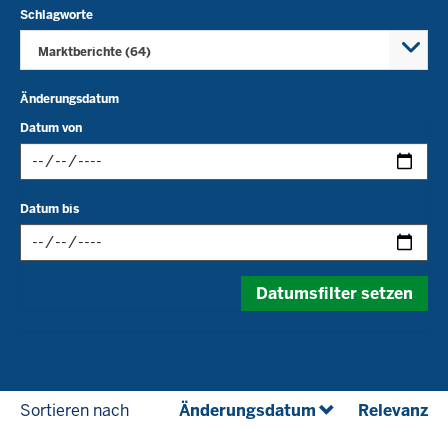
Schlagworte
Marktberichte (64)
Änderungsdatum
Datum von
Datum
Datum bis
im
folgenden
Format
Datum
eingeben:
Datumsfilter setzen
im
tt.mm.jjjj
folgenden
Format
eingeben:
tt.mm.jjjj
(absteigend)
(a
Sortieren nach
Änderungsdatum
Relevanz