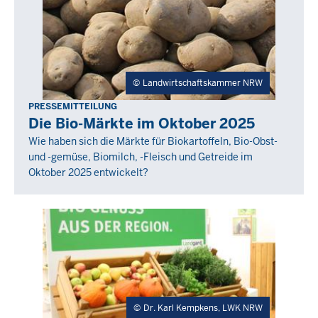
Landwirtschaftskammer NRW
PRESSEMITTEILUNG
Donnerstag,
Die Bio-Märkte im Oktober 2025
27
Wie haben sich die Märkte für Biokartoffeln, Bio-Obst-
November
und -gemüse, Biomilch, -Fleisch und Getreide im
2025
Oktober 2025 entwickelt?
-
00:00
Dr. Karl Kempkens, LWK NRW