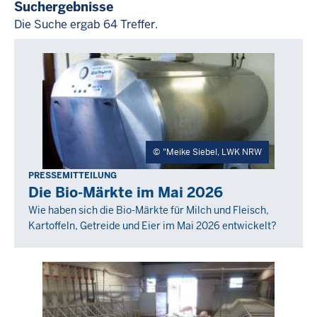
Suchergebnisse
Die Suche ergab 64 Treffer.
Die
Suche
ergab
64
Treffer.
"Meike Siebel, LWK NRW
PRESSEMITTEILUNG
Freitag,
Die Bio-Märkte im Mai 2026
26
Wie haben sich die Bio-Märkte für Milch und Fleisch,
Juni
Kartoffeln, Getreide und Eier im Mai 2026 entwickelt?
2026
-
00:00