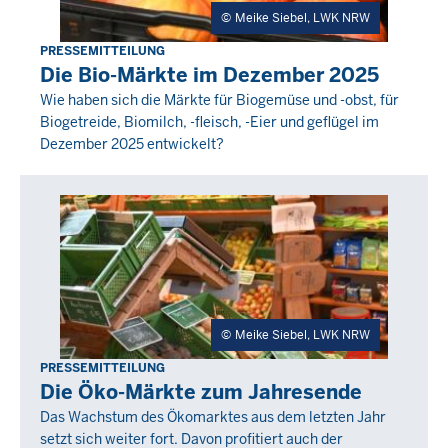
Meike Siebel, LWK NRW
PRESSEMITTEILUNG
Donnerstag,
Die Bio-Märkte im Dezember 2025
29
Wie haben sich die Märkte für Biogemüse und -obst, für
Januar
Biogetreide, Biomilch, -fleisch, -Eier und geflügel im
2026
Dezember 2025 entwickelt?
-
00:00
Meike Siebel, LWK NRW
PRESSEMITTEILUNG
Freitag,
Die Öko-Märkte zum Jahresende
2
Das Wachstum des Ökomarktes aus dem letzten Jahr
Januar
setzt sich weiter fort. Davon profitiert auch der
2026