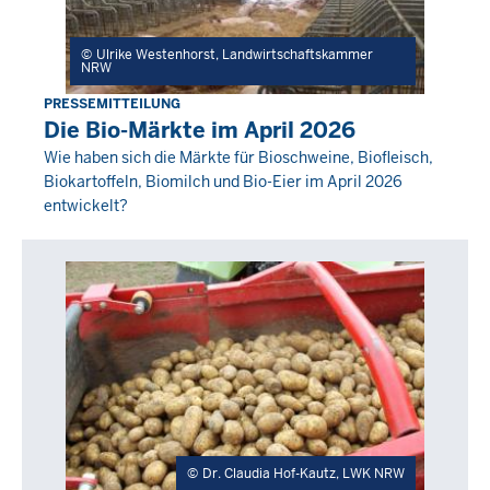
Ulrike Westenhorst, Landwirtschaftskammer
NRW
PRESSEMITTEILUNG
Freitag,
Die Bio-Märkte im April 2026
29
Wie haben sich die Märkte für Bioschweine, Biofleisch,
Mai
Biokartoffeln, Biomilch und Bio-Eier im April 2026
2026
entwickelt?
-
00:00
Dr. Claudia Hof-Kautz, LWK NRW