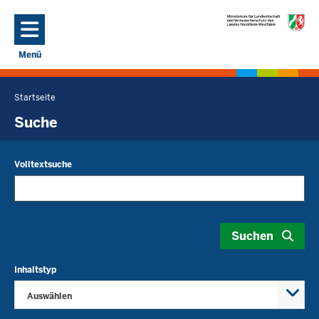
Direkt zum Inhalt
Menü
Navigation aktivieren/deaktivieren: Hauptmenü
Startseite
Sie
befinden
Suche
sich
hier
Volltextsuche
Suchen
Inhaltstyp
Auswählen