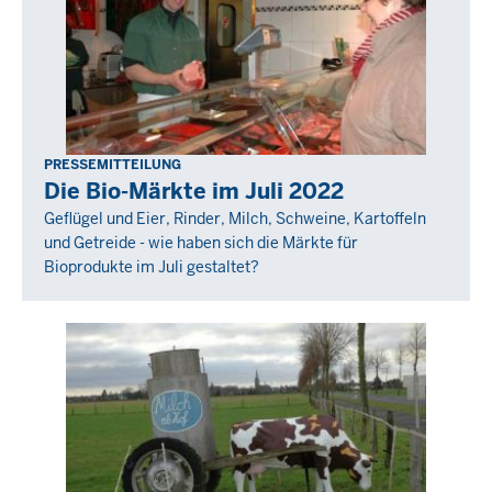
PRESSEMITTEILUNG
Freitag,
Die Bio-Märkte im Juli 2022
26
Geflügel und Eier, Rinder, Milch, Schweine, Kartoffeln
August
und Getreide - wie haben sich die Märkte für
2022
Bioprodukte im Juli gestaltet?
-
00:00