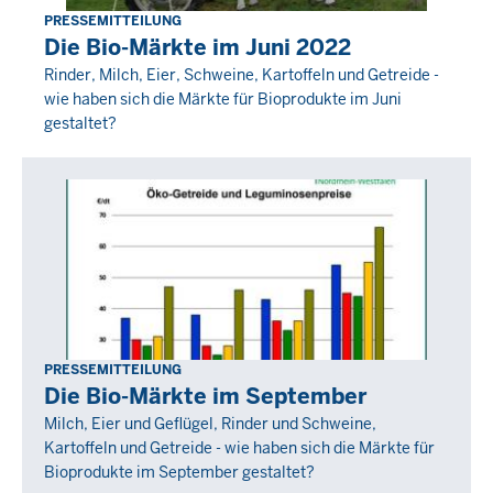
PRESSEMITTEILUNG
Donnerstag,
Die Bio-Märkte im Juni 2022
28
Rinder, Milch, Eier, Schweine, Kartoffeln und Getreide -
Juli
wie haben sich die Märkte für Bioprodukte im Juni
2022
gestaltet?
-
00:00
PRESSEMITTEILUNG
Freitag,
Die Bio-Märkte im September
28
Milch, Eier und Geflügel, Rinder und Schweine,
Oktober
Kartoffeln und Getreide - wie haben sich die Märkte für
2022
Bioprodukte im September gestaltet?
-