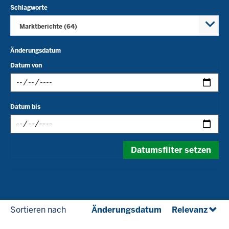
Schlagworte
Marktberichte (64)
Änderungsdatum
Datum von
Datum
Datum bis
im
folgenden
Format
Datum
eingeben:
Datumsfilter setzen
im
tt.mm.jjjj
folgenden
Format
eingeben:
tt.mm.jjjj
(aufsteigend)
(abst
Sortieren nach
Änderungsdatum
Relevanz