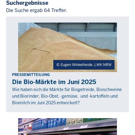
Suchergebnisse
Die Suche ergab 64 Treffer.
Die
Suche
ergab
64
Treffer.
Eugen Winkelheide, LWK NRW
PRESSEMITTEILUNG
Freitag,
Die Bio-Märkte im Juni 2025
1
Wie haben sich die Märkte für Biogetreide, Bioschweine
August
und Biorinder, Bio-Obst, -gemüse, und -kartoffeln und
2025
Biomilch im Juni 2025 entwickelt?
-
00:00