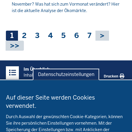
November? Was hat sich zum Vormonat verändert? Hier
2022
ist die aktuelle Analyse der Ökomärkte.
-
00:00
Seitennummerierung
Aktuelle
1
Seite
2
Seite
3
Seite
4
Seite
5
Seite
6
Seite
7
Seite
Überblick:
Im Überblick
Inhalte
Datenschutzeinstellungen
Inhalt
Drucken
Datenschutzeinstellungen
Menü
Startseite
in
Auf dieser Seite werden Cookies
der
verwendet.
Fachinfo
Fußzeile
Durch Auswahl der gewünschten Cookie-Kategorien, können
Öko-Modellregionen NRW
Sie ihre persönlichen Einstellungen vornehmen. Mit der
Beratung
Speicherung der Einstellungen bzw. mit Anklicken der
Pflanzenbau