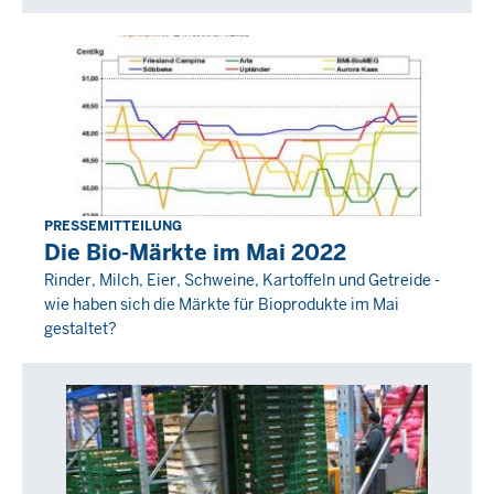
00:00
PRESSEMITTEILUNG
Donnerstag,
Die Bio-Märkte im Mai 2022
23
Rinder, Milch, Eier, Schweine, Kartoffeln und Getreide -
Juni
wie haben sich die Märkte für Bioprodukte im Mai
2022
gestaltet?
-
00:00