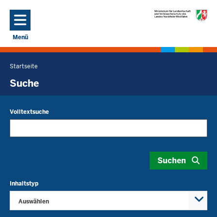
Direkt zum Inhalt
Menü
Navigation aktivieren/deaktivieren: Hauptmenü
Startseite
Sie
befinden
Suche
sich
hier
Volltextsuche
Suchen
Inhaltstyp
Auswählen