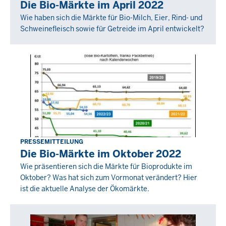
Die Bio-Märkte im April 2022
27
Wie haben sich die Märkte für Bio-Milch, Eier, Rind- und
Mai
Schweinefleisch sowie für Getreide im April entwickelt?
2022
-
00:00
PRESSEMITTEILUNG
Donnerstag,
Die Bio-Märkte im Oktober 2022
24
Wie präsentieren sich die Märkte für Bioprodukte im
November
Oktober? Was hat sich zum Vormonat verändert? Hier
2022
ist die aktuelle Analyse der Ökomärkte.
-
00:00