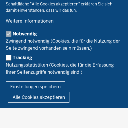
Schaltfläche "Alle Cookies akzeptieren" erklären Sie sich
Tierhaltung
Landwirtschaftskammer NRW
damit einverstanden, dass wir das tun.
Versuche
Markt
Biokreis
Umstellung
Weitere Informationen
Bioland
Leitbetriebe Ökologischer Landbau
Bildung
Förderung
Demeter
Versuchsbetriebe
Notwendig
Recht
Naturland
WRRL-Modellbetriebe
Aktuelles
Zwingend notwendig (Cookies, die für die Nutzung der
Forschung
Kontakte Versuchswesen
Arbeitsschwerpunkte
Seite zwingend vorhanden sein müssen.)
Material & Kontakt
Projekte Ökoteam
Tracking
Service
Ökoschule in Kleve
Forschungsergebnisse
Nutzungsstatistiken (Cookies, die für die Erfassung
Ausbildungsbetriebe
Ihrer Seitenzugriffe notwendig sind.)
Kontakt
Berufsausbildung
Termine
© 2026 Ökolandbau
Einstellungen speichern
Newsletter
Fußzeile
Impressum
Datenschutzerklärung
Demonstrationsbetriebe Ökologischer Landbau
Alle Cookies akzeptieren
Archiv
Links