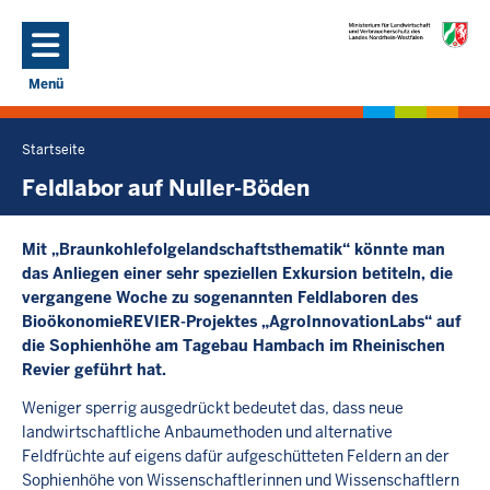
Direkt zum Inhalt
Menü
Navigation aktivieren/deaktivieren: Hauptmenü
Startseite
Sie
befinden
Feldlabor auf Nuller-Böden
sich
hier
Mit „Braunkohlefolgelandschaftsthematik“ könnte man
das Anliegen einer sehr speziellen Exkursion betiteln, die
vergangene Woche zu sogenannten Feldlaboren des
BioökonomieREVIER-Projektes „AgroInnovationLabs“ auf
die Sophienhöhe am Tagebau Hambach im Rheinischen
Revier geführt hat.
Weniger sperrig ausgedrückt bedeutet das, dass neue
landwirtschaftliche Anbaumethoden und alternative
Feldfrüchte auf eigens dafür aufgeschütteten Feldern an der
Sophienhöhe von Wissenschaftlerinnen und Wissenschaftlern