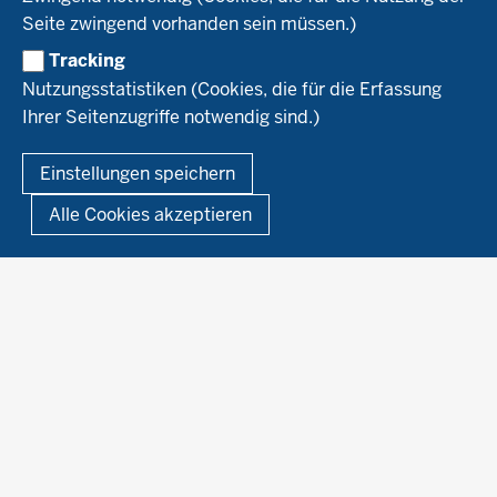
Forschung
Kontakte Versuchswesen
Arbeitsschwerpunkte
Seite zwingend vorhanden sein müssen.)
Material & Kontakt
Projekte Ökoteam
Tracking
Service
Ökoschule in Kleve
Forschungsergebnisse
Nutzungsstatistiken (Cookies, die für die Erfassung
Ausbildungsbetriebe
Ihrer Seitenzugriffe notwendig sind.)
Kontakt
Berufsausbildung
Termine
© 2026 Ökolandbau
Einstellungen speichern
Newsletter
Fußzeile
Impressum
Datenschutzerklärung
Demonstrationsbetriebe Ökologischer Landbau
Alle Cookies akzeptieren
Archiv
Links