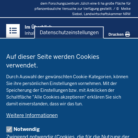
dem Forschungszentrum Jülich eine 6 ha große Fläche für
pflanzenbauliche Versuche zur Verfügung gestellt. /
©
Meike
Siebel, Landwirtschaftskammer NRW
Überblick:
Im Überblick
Inhalte
Datenschutzeinstellungen
Inhalt
Drucken
Datenschutzeinstellungen
Menü
Startseite
in
Auf dieser Seite werden Cookies
der
verwendet.
Fachinfo
Fußzeile
Durch Auswahl der gewünschten Cookie-Kategorien, können
Öko-Modellregionen NRW
Sie ihre persönlichen Einstellungen vornehmen. Mit der
Beratung
Speicherung der Einstellungen bzw. mit Anklicken der
Pflanzenbau
Schaltfläche "Alle Cookies akzeptieren" erklären Sie sich
Tierhaltung
Landwirtschaftskammer NRW
damit einverstanden, dass wir das tun.
Versuche
Markt
Biokreis
Umstellung
Weitere Informationen
Bioland
Leitbetriebe Ökologischer Landbau
Bildung
Förderung
Demeter
Versuchsbetriebe
Notwendig
Recht
Naturland
WRRL-Modellbetriebe
Aktuelles
Zwingend notwendig (Cookies, die für die Nutzung der