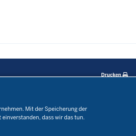
Drucken
Forschung
Service
Projekte Ökoteam
Kontakt
rnehmen. Mit der Speicherung der
e
Forschungsergebnisse
Termine
t einverstanden, dass wir das tun.
Newsletter
Demonstrationsbetriebe
Ökologischer Landbau