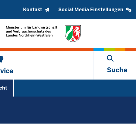
Kopfzeile
Social
Kontakt
Social Media Einstellungen
oberes
media
Menü
settings
block
Suche
vice
cht
Untermenü öffnen