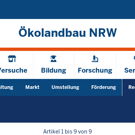
Direkt zum Inhalt
Ökolandbau NRW
Versuche
Bildung
Forschung
Ser
altung
Markt
Umstellung
Förderung
Re
enü öffnen
Untermenü öffnen
Untermenü öffnen
Untermenü öffnen
Artikel 1 bis 9 von 9