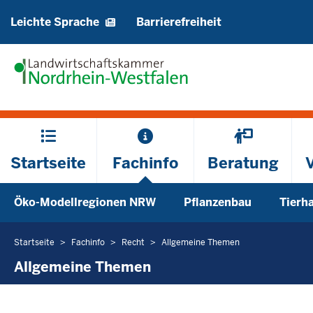
Barrierearme
Leichte Sprache
Barrierefreiheit
Sprachen
Hauptmenü
Startseite
Fachinfo
Beratung
Sekundärmenü
Öko-Modellregionen NRW
Pflanzenbau
Tierh
Unterm
Startseite
Fachinfo
Recht
Allgemeine Themen
Sie
befinden
Allgemeine Themen
sich
hier