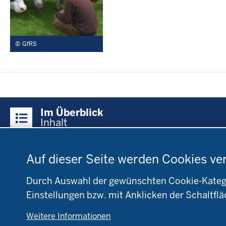
GfRS
Überblick:
Im Überblick
Inhalte
Inhalt
Datenschutzeinstellungen
Menü
Startseite
Fachinfo
Be
Auf dieser Seite werden Cookies ve
in
Öko-Modellregionen
L
der
NRW
NR
Durch Auswahl der gewünschten Cookie-Kategor
Fußzeile
Pflanzenbau
Bi
Einstellungen bzw. mit Anklicken der Schaltflä
Tierhaltung
B
Weitere Informationen
Markt
D