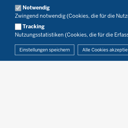
Umstellung
N
Notwendig
Förderung
Zwingend notwendig (Cookies, die für die Nut
Recht
Tracking
Nutzungsstatistiken (Cookies, die für die Erfas
© 2026 Ökolandbau
Einstellungen speichern
Alle Cookies akzepti