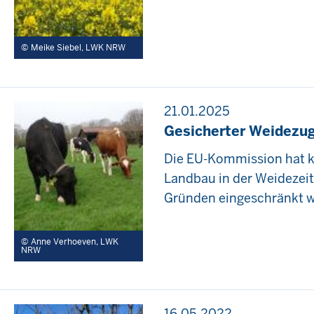
Meike Siebel, LWK NRW
21.01.2025
Gesicherter Weidezu
Die EU-Kommission hat kl
Landbau in der Weidezei
Gründen eingeschränkt 
Anne Verhoeven, LWK
NRW
16.05.2022