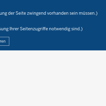
Versuchswesen
Ausbildungsbetriebe
aturland
Berufsausbildung
zung der Seite zwingend vorhanden sein müssen.)
sung Ihrer Seitenzugriffe notwendig sind.)
Fußzeile
eren