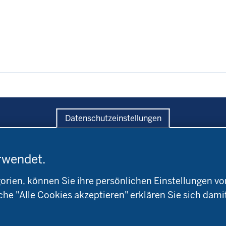
Datenschutzeinstellungen
ratung
Versuche
Bildung
rwendet.
andwirtschaftskammer
Leitbetriebe
Aktuelles
W
Ökologischer Landbau
ien, können Sie ihre persönlichen Einstellungen vo
Arbeitsschwerpunkt
okreis
Versuchsbetriebe
che "Alle Cookies akzeptieren" erklären Sie sich dami
Material & Kontakt
ioland
WRRL-Modellbetriebe
Ökoschule in Kleve
Kontakte
emeter