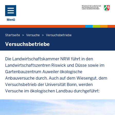
Direkt zum Inhalt
Menü
Navigation aktivieren/deaktivieren: Hauptmenü
Startseite
Versuche
Versuchsbetriebe
Sie
befinden
Versuchsbetriebe
sich
hier
Die Landwirtschaftskammer NRW führt in den
Landwirtschaftszentren Riswick und Düsse sowie im
Gartenbauzentrum Auweiler ökologische
Anbauversuche durch. Auch auf dem Wiesengut, dem
Versuchsbetrieb der Universität Bonn, werden
Versuche im ökologischen Landbau durchgeführt: