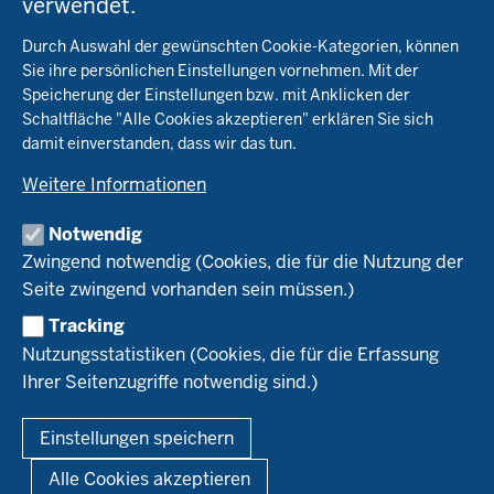
verwendet.
Fachinfo
Fußzeile
Durch Auswahl der gewünschten Cookie-Kategorien, können
Öko-Modellregionen NRW
Sie ihre persönlichen Einstellungen vornehmen. Mit der
Beratung
Speicherung der Einstellungen bzw. mit Anklicken der
Pflanzenbau
Schaltfläche "Alle Cookies akzeptieren" erklären Sie sich
Tierhaltung
Landwirtschaftskammer NRW
damit einverstanden, dass wir das tun.
Versuche
Markt
Biokreis
Umstellung
Weitere Informationen
Bioland
Leitbetriebe Ökologischer Landbau
Bildung
Förderung
Demeter
Versuchsbetriebe
Notwendig
Recht
Naturland
WRRL-Modellbetriebe
Aktuelles
Zwingend notwendig (Cookies, die für die Nutzung der
Forschung
Kontakte Versuchswesen
Arbeitsschwerpunkte
Seite zwingend vorhanden sein müssen.)
Material & Kontakt
Projekte Ökoteam
Tracking
Service
Ökoschule in Kleve
Forschungsergebnisse
Nutzungsstatistiken (Cookies, die für die Erfassung
Ausbildungsbetriebe
Ihrer Seitenzugriffe notwendig sind.)
Kontakt
Berufsausbildung
Termine
© 2026 Ökolandbau
Einstellungen speichern
Newsletter
Fußzeile
Impressum
Datenschutzerklärung
Demonstrationsbetriebe Ökologischer Landbau
Alle Cookies akzeptieren
Archiv