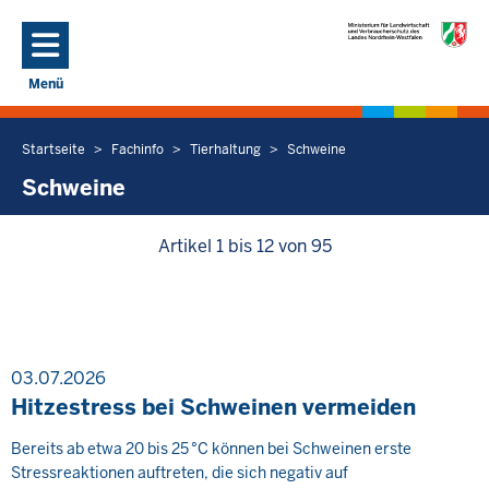
Direkt zum Inhalt
Menü
Navigation aktivieren/deaktivieren: Hauptmenü
Startseite
Fachinfo
Tierhaltung
Schweine
Sie
befinden
Schweine
sich
hier
Artikel 1 bis 12 von 95
03.07.2026
Hitzestress bei Schweinen vermeiden
Bereits ab etwa 20 bis 25 °C können bei Schweinen erste
Stressreaktionen auftreten, die sich negativ auf