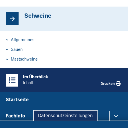
Schweine
Allgemeines
Sauen
Mastschweine
Überblick:
Im Überblick
Inhalte
Inhalt
Drucken
Menü
Startseite
in
der
Datenschutzeinstellungen
Fachinfo
Fußzeile
Datenschutzeinstellungen