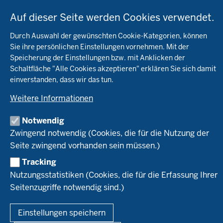
Öko-Modellregionen NRW
Beratung
Pflanzenbau
Auf dieser Seite werden Cookies verwendet.
Tierhaltung
Landwirtschaftskammer NRW
Versuche
Durch Auswahl der gewünschten Cookie-Kategorien, können
Markt
Biokreis
Sie ihre persönlichen Einstellungen vornehmen. Mit der
Umstellung
Bioland
Leitbetriebe Ökologischer Landbau
Speicherung der Einstellungen bzw. mit Anklicken der
Bildung
Förderung
Demeter
Schaltfläche "Alle Cookies akzeptieren" erklären Sie sich damit
Versuchsbetriebe
Recht
Naturland
einverstanden, dass wir das tun.
WRRL-Modellbetriebe
Aktuelles
Forschung
Kontakte Versuchswesen
Weitere Informationen
Arbeitsschwerpunkte
Material & Kontakt
Projekte Ökoteam
Notwendig
Service
Ökoschule in Kleve
Forschungsergebnisse
Zwingend notwendig (Cookies, die für die Nutzung der
Ausbildungsbetriebe
Kontakt
Seite zwingend vorhanden sein müssen.)
Berufsausbildung
Termine
© 2026 Ökolandbau
Tracking
Newsletter
Fußzeile
Impressum
Datenschutzerklärung
Nutzungsstatistiken (Cookies, die für die Erfassung Ihrer
Demonstrationsbetriebe Ökologischer Landbau
Seitenzugriffe notwendig sind.)
Archiv
Links
Einstellungen speichern