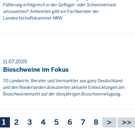
Fütterung erfolgreich in der Geflügel- oder Schweinemast
umzusetzen? Antworten gibt ein Fachberater der
Landwirtschaftskammer NRW.
11.07.2025
Bioschweine im Fokus
70 Landwirte, Berater und Vermarkter aus ganz Deutschland
und den Niederlanden diskutierten aktuelle Entwicklungen am
Bioschweinemarkt auf der diesjährigen Bioschweinetagung.
Aktuelle
1
Seite
2
Seite
3
Seite
4
Seite
5
Seite
6
Seite
7
Seite
8
Seitennummerierung
Seite