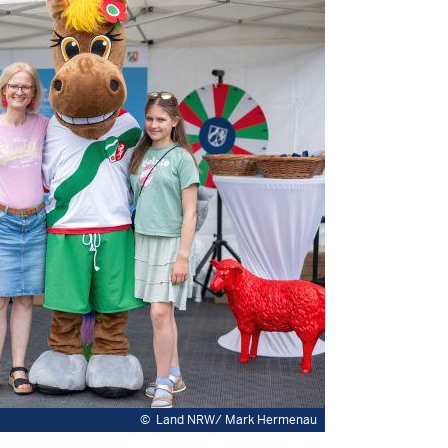
©
Land NRW/ Mark Hermenau