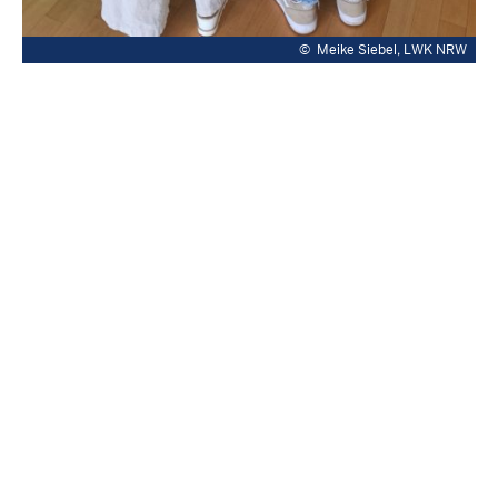
©
Meike Siebel, LWK NRW