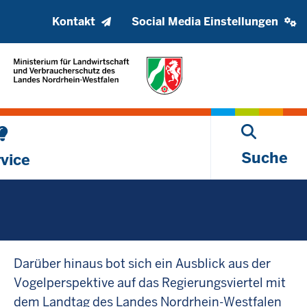
Kopfzeile
Social
Kontakt
Social Media Einstellungen
oberes
media
Menü
settings
block
Suche
vice
Darüber hinaus bot sich ein Ausblick aus der
Vogelperspektive auf das Regierungsviertel mit
dem Landtag des Landes Nordrhein-Westfalen