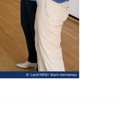
©
Land NRW/ Mark Hermenau