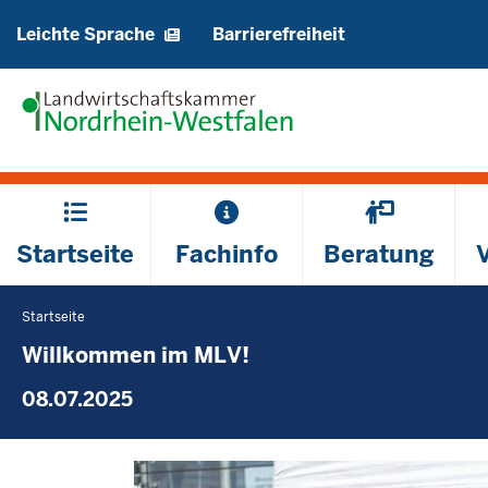
Barrierearme
Leichte Sprache
Barrierefreiheit
Sprachen
Hauptmenü
Startseite
Fachinfo
Beratung
Startseite
Sie
befinden
Willkommen im MLV!
sich
08.07.2025
hier