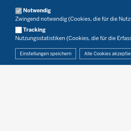
Umstellung
N
Notwendig
Förderung
Zwingend notwendig (Cookies, die für die Nut
Recht
Tracking
Nutzungsstatistiken (Cookies, die für die Erfas
© 2026 Ökolandbau
Einstellungen speichern
Alle Cookies akzepti