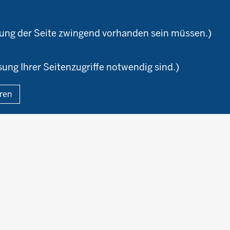
Versuchswesen
Ausbildungsbetriebe
aturland
Berufsausbildung
zung der Seite zwingend vorhanden sein müssen.)
sung Ihrer Seitenzugriffe notwendig sind.)
Fußzeile
eren