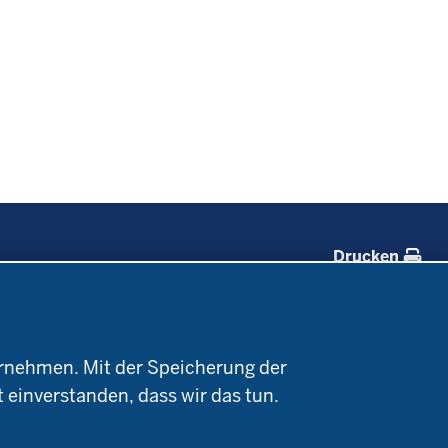
Drucken
Forschung
Service
Projekte Ökoteam
Kontakt
rnehmen. Mit der Speicherung der
e
Forschungsergebnisse
Termine
t einverstanden, dass wir das tun.
Newsletter
Demonstrationsbetriebe
Ökologischer Landbau