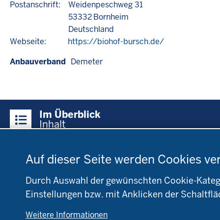
Postanschrift:
Weidenpeschweg 31
53332
Bornheim
Deutschland
Webseite:
https://biohof-bursch.de/
Anbauverband
Demeter
Überblick:
Im Überblick
Inhalte
Inhalt
Datenschutzeinstellungen
Menü
Auf dieser Seite werden Cookies ve
Startseite
Fachinfo
Be
in
Öko-Modellregionen
L
der
Durch Auswahl der gewünschten Cookie-Kategor
NRW
NR
Fußzeile
Einstellungen bzw. mit Anklicken der Schaltflä
Pflanzenbau
Bi
Tierhaltung
B
Weitere Informationen
Markt
D