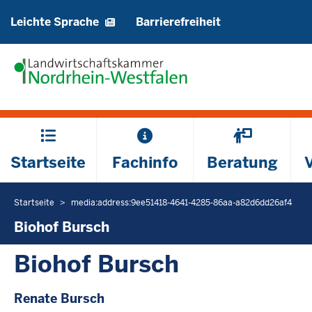
Barrierearme
Leichte Sprache
Barrierefreiheit
Sprachen
Hauptmenü
Startseite
Fachinfo
Beratung
Startseite
media:address:9ee51418-4641-4285-86aa-a82d6dd26af4
Sie
befinden
Biohof Bursch
sich
Biohof Bursch
hier
Renate Bursch