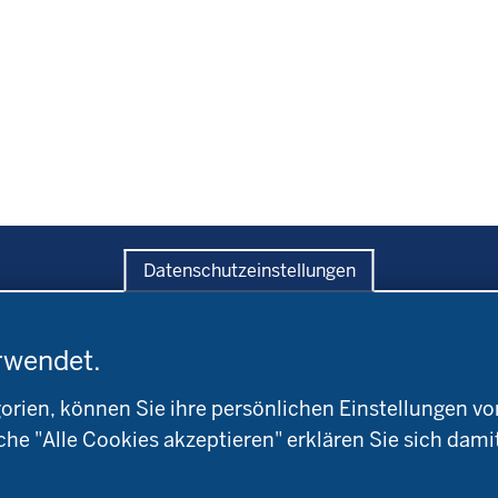
Datenschutzeinstellungen
rwendet.
ratung
Versuche
Bildung
andwirtschaftskammer
Leitbetriebe
Aktuelles
ien, können Sie ihre persönlichen Einstellungen vo
W
Ökologischer Landbau
Arbeitsschwerpunkt
che "Alle Cookies akzeptieren" erklären Sie sich dami
okreis
Versuchsbetriebe
Material & Kontakt
ioland
WRRL-Modellbetriebe
Ökoschule in Kleve
Kontakte
emeter