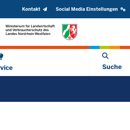
Kopfzeile
Social
Kontakt
Social Media Einstellungen
oberes
media
Menü
settings
block
Suche
vice