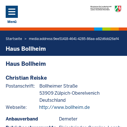
Direkt zum Inhalt
Menü
Navigation aktivieren/deaktivieren: Hauptmenü
Startseite
media:address:9ee51418-4641-4285-86aa-a82d6dd26af4
Sie
befinden
Haus Bollheim
sich
hier
Haus Bollheim
Christian Reiske
Postanschrift:
Bollheimer Straße
53909
Zülpich-Oberelvenich
Deutschland
Webseite:
http://www.bollheim.de
Anbauverband
Demeter