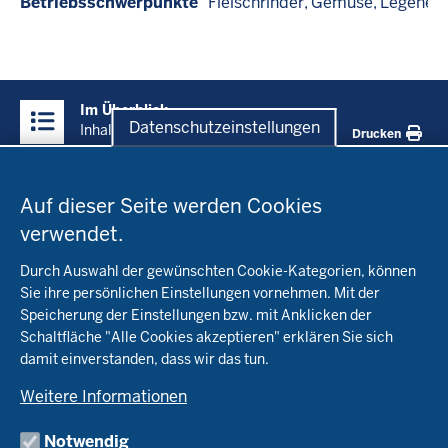
Betriebsschwerpunkte
Fleischrinder
Gemüse
Legehen
Überblick:
Im Überblick
Inhalte
Datenschutzeinstellungen
Inhalt
Drucken
Datenschutzeinstellungen
Menü
Startseite
in
Auf dieser Seite werden Cookies
der
verwendet.
Fachinfo
Fußzeile
Durch Auswahl der gewünschten Cookie-Kategorien, können
Öko-Modellregionen NRW
Sie ihre persönlichen Einstellungen vornehmen. Mit der
Beratung
Speicherung der Einstellungen bzw. mit Anklicken der
Pflanzenbau
Schaltfläche "Alle Cookies akzeptieren" erklären Sie sich
Tierhaltung
Landwirtschaftskammer NRW
Versuche
damit einverstanden, dass wir das tun.
Markt
Biokreis
Umstellung
Weitere Informationen
Bioland
Leitbetriebe Ökologischer Landbau
Bildung
Förderung
Demeter
Versuchsbetriebe
Notwendig
Recht
Naturland