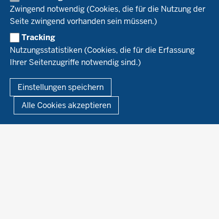
WRRL-Modellbetriebe
Aktuelles
Zwingend notwendig (Cookies, die für die Nutzung der
Forschung
Kontakte Versuchswesen
Arbeitsschwerpunkte
Seite zwingend vorhanden sein müssen.)
Material & Kontakt
Projekte Ökoteam
Tracking
Service
Ökoschule in Kleve
Forschungsergebnisse
Nutzungsstatistiken (Cookies, die für die Erfassung
Ausbildungsbetriebe
Ihrer Seitenzugriffe notwendig sind.)
Kontakt
Berufsausbildung
Termine
© 2026 Ökolandbau
Einstellungen speichern
Newsletter
Fußzeile
Impressum
Datenschutzerklärung
Demonstrationsbetriebe Ökologischer Landbau
Alle Cookies akzeptieren
Archiv
Links