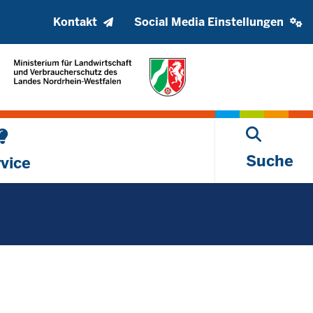
Kopfzeile
Social
Kontakt
Social Media Einstellungen
oberes
media
Menü
settings
block
Suche
vice