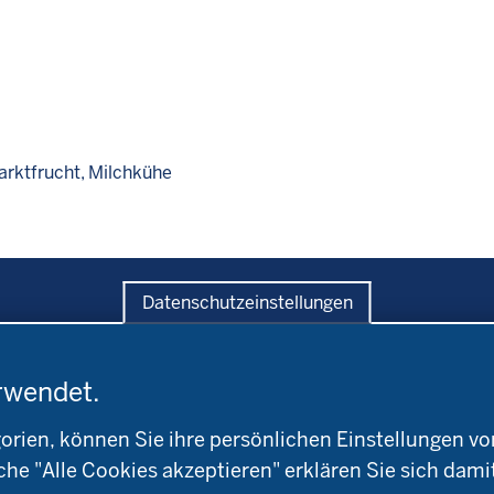
arktfrucht
Milchkühe
Datenschutzeinstellungen
rwendet.
ratung
Versuche
Bildung
andwirtschaftskammer
Leitbetriebe
Aktuelles
ien, können Sie ihre persönlichen Einstellungen vo
W
Ökologischer Landbau
Arbeitsschwerpunkt
che "Alle Cookies akzeptieren" erklären Sie sich dami
okreis
Versuchsbetriebe
Material & Kontakt