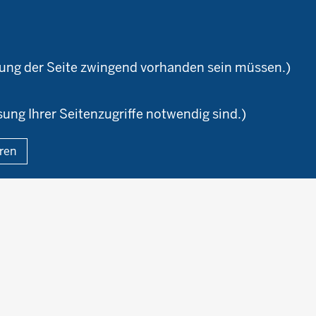
ioland
WRRL-Modellbetriebe
Ökoschule in Kleve
Kontakte
emeter
Versuchswesen
Ausbildungsbetriebe
aturland
Berufsausbildung
zung der Seite zwingend vorhanden sein müssen.)
sung Ihrer Seitenzugriffe notwendig sind.)
Fußzeile
eren