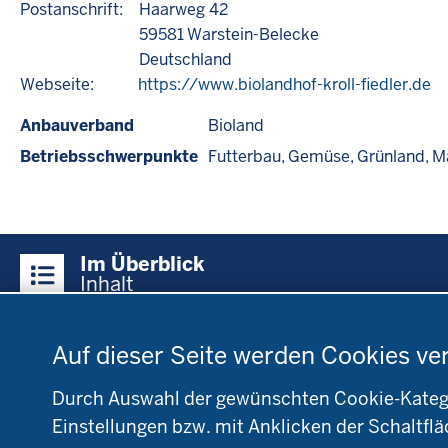
Postanschrift:
Haarweg 42
59581
Warstein-Belecke
Deutschland
Webseite:
https://www.biolandhof-kroll-fiedler.de
Anbauverband
Bioland
Betriebsschwerpunkte
Futterbau
Gemüse
Grünland
M
Überblick:
Im Überblick
Inhalte
Inhalt
Datenschutzeinstellungen
Menü
Auf dieser Seite werden Cookies ve
Startseite
Fachinfo
Be
in
Öko-Modellregionen
L
der
Durch Auswahl der gewünschten Cookie-Kategor
NRW
NR
Fußzeile
Einstellungen bzw. mit Anklicken der Schaltflä
Pflanzenbau
Bi