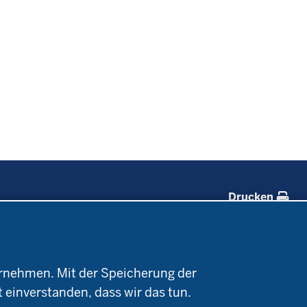
Drucken
Forschung
Service
Projekte Ökoteam
Kontakt
rnehmen. Mit der Speicherung der
e
Forschungsergebnisse
Termine
t einverstanden, dass wir das tun.
Newsletter