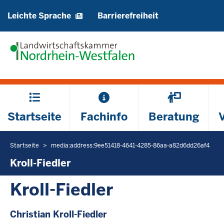
Barrierearme
Leichte Sprache
Barrierefreiheit
Sprachen
Hauptmenü
Startseite
Fachinfo
Beratung
Startseite
media:address:9ee51418-4641-4285-86aa-a82d6dd26af4
Sie
befinden
Kroll-Fiedler
sich
Kroll-Fiedler
hier
Christian Kroll-Fiedler