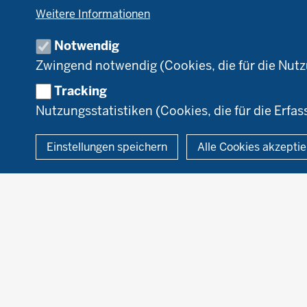
Tierhaltung
B
Weitere Informationen
Markt
D
Umstellung
N
Notwendig
Förderung
Zwingend notwendig (Cookies, die für die Nut
Recht
Tracking
Nutzungsstatistiken (Cookies, die für die Erfas
© 2026 Ökolandbau
Einstellungen speichern
Alle Cookies akzepti