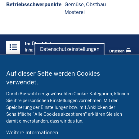
Betriebsschwerpunkte
Gemüse
Obstbau
Mosterei
Überblick:
Im Überblick
Inhalte
Datenschutzeinstellungen
Inhalt
Drucken
Datenschutzeinstellungen
Menü
Startseite
in
Auf dieser Seite werden Cookies
der
verwendet.
Fachinfo
Fußzeile
Durch Auswahl der gewünschten Cookie-Kategorien, können
Öko-Modellregionen NRW
Sie ihre persönlichen Einstellungen vornehmen. Mit der
Beratung
Speicherung der Einstellungen bzw. mit Anklicken der
Pflanzenbau
Schaltfläche "Alle Cookies akzeptieren" erklären Sie sich
Tierhaltung
Landwirtschaftskammer NRW
Versuche
damit einverstanden, dass wir das tun.
Markt
Biokreis
Umstellung
Weitere Informationen
Bioland
Leitbetriebe Ökologischer Landbau
Förderung