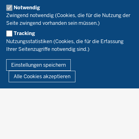
Bildung
Demeter
Versuchsbetriebe
Notwendig
Recht
Naturland
WRRL-Modellbetriebe
Aktuelles
Zwingend notwendig (Cookies, die für die Nutzung der
Forschung
Kontakte Versuchswesen
Arbeitsschwerpunkte
Seite zwingend vorhanden sein müssen.)
Material & Kontakt
Projekte Ökoteam
Tracking
Service
Ökoschule in Kleve
Forschungsergebnisse
Nutzungsstatistiken (Cookies, die für die Erfassung
Ausbildungsbetriebe
Ihrer Seitenzugriffe notwendig sind.)
Kontakt
Berufsausbildung
Termine
© 2026 Ökolandbau
Einstellungen speichern
Newsletter
Fußzeile
Impressum
Datenschutzerklärung
Demonstrationsbetriebe Ökologischer Landbau
Alle Cookies akzeptieren
Archiv
Links