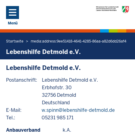
Direkt zum Inhalt
Menü
Navigation aktivieren/deaktivieren: Hauptmenü
Startseite
media:address:9ee51418-4641-4285-86aa-a82d6dd26af4
Sie
befinden
Lebenshilfe Detmold e.V.
sich
hier
Lebenshilfe Detmold e.V.
Postanschrift:
Lebenshilfe Detmold e.V.
Erbhofstr. 30
32756
Detmold
Deutschland
E-Mail:
w.spinn@lebenshilfe-detmold.de
Tel.:
05231 985 171
Anbauverband
k.A.