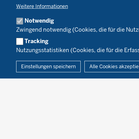
Tierhaltung
B
Weitere Informationen
Markt
D
Umstellung
N
Notwendig
Förderung
Zwingend notwendig (Cookies, die für die Nut
Recht
Tracking
Nutzungsstatistiken (Cookies, die für die Erfas
© 2026 Ökolandbau
Einstellungen speichern
Alle Cookies akzepti