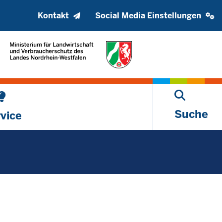
Kopfzeile
Social
Kontakt
Social Media Einstellungen
oberes
media
Menü
settings
block
Suche
vice