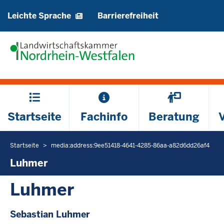
Barrierearme
Leichte Sprache
Barrierefreiheit
Sprachen
Hauptmenü
Startseite
Fachinfo
Beratung
Startseite
media:address:9ee51418-4641-4285-86aa-a82d6dd26af4
Sie
befinden
Luhmer
sich
Luhmer
hier
Sebastian Luhmer