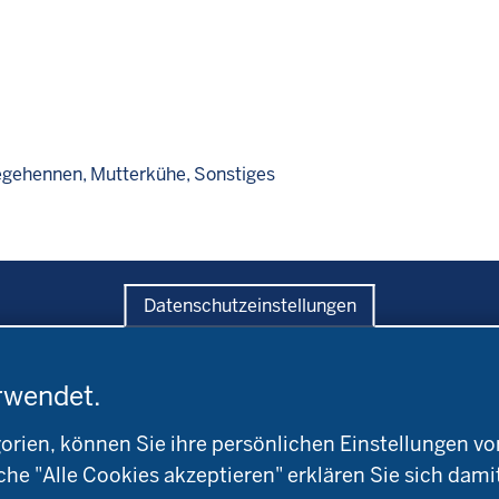
egehennen
Mutterkühe
Sonstiges
Datenschutzeinstellungen
rwendet.
ratung
Versuche
Bildung
andwirtschaftskammer
Leitbetriebe
Aktuelles
ien, können Sie ihre persönlichen Einstellungen vo
W
Ökologischer Landbau
Arbeitsschwerpunkt
che "Alle Cookies akzeptieren" erklären Sie sich dami
okreis
Versuchsbetriebe
Material & Kontakt