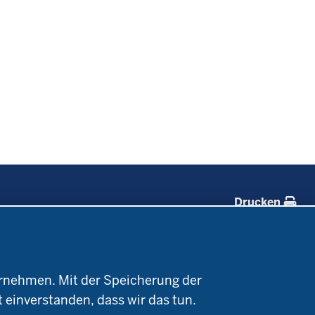
Drucken
Forschung
Service
Projekte Ökoteam
Kontakt
rnehmen. Mit der Speicherung der
e
Forschungsergebnisse
Termine
t einverstanden, dass wir das tun.
Newsletter