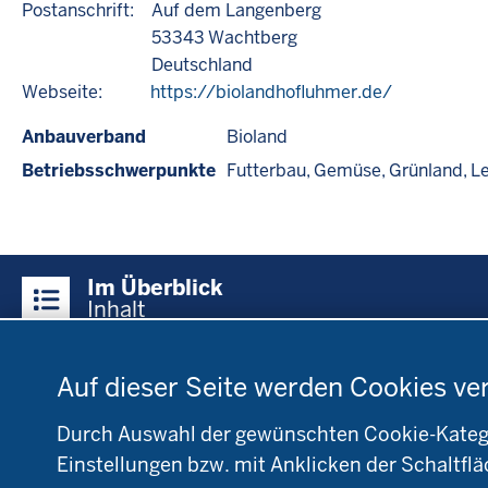
Postanschrift:
Auf dem Langenberg
53343
Wachtberg
Deutschland
Webseite:
https://biolandhofluhmer.de/
Anbauverband
Bioland
Betriebsschwerpunkte
Futterbau
Gemüse
Grünland
L
Überblick:
Im Überblick
Inhalte
Inhalt
Datenschutzeinstellungen
Menü
Auf dieser Seite werden Cookies ve
Startseite
Fachinfo
Be
in
Öko-Modellregionen
L
der
Durch Auswahl der gewünschten Cookie-Kategor
NRW
NR
Fußzeile
Einstellungen bzw. mit Anklicken der Schaltflä
Pflanzenbau
Bi