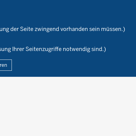
ioland
WRRL-Modellbetriebe
Ökoschule in Kleve
Kontakte
emeter
Versuchswesen
Ausbildungsbetriebe
aturland
Berufsausbildung
zung der Seite zwingend vorhanden sein müssen.)
sung Ihrer Seitenzugriffe notwendig sind.)
Fußzeile
eren