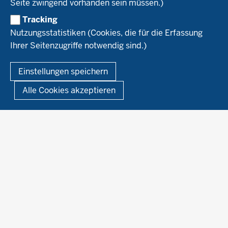
Arbeitsschwerpunkte
Seite zwingend vorhanden sein müssen.)
Material & Kontakt
Projekte Ökoteam
Tracking
Service
Ökoschule in Kleve
Forschungsergebnisse
Nutzungsstatistiken (Cookies, die für die Erfassung
Ausbildungsbetriebe
Ihrer Seitenzugriffe notwendig sind.)
Kontakt
Berufsausbildung
Termine
© 2026 Ökolandbau
Einstellungen speichern
Newsletter
Fußzeile
Impressum
Datenschutzerklärung
Demonstrationsbetriebe Ökologischer Landbau
Alle Cookies akzeptieren
Archiv
Links