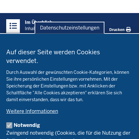
Überblick:
Im Überblick
Inhalte
Datenschutzeinstellungen
Inhalt
Drucken
Datenschutzeinstellungen
Menü
Startseite
in
Auf dieser Seite werden Cookies
der
verwendet.
Fachinfo
Fußzeile
Durch Auswahl der gewünschten Cookie-Kategorien, können
Öko-Modellregionen NRW
Sie ihre persönlichen Einstellungen vornehmen. Mit der
Beratung
Speicherung der Einstellungen bzw. mit Anklicken der
Pflanzenbau
Schaltfläche "Alle Cookies akzeptieren" erklären Sie sich
Tierhaltung
Landwirtschaftskammer NRW
Versuche
damit einverstanden, dass wir das tun.
Markt
Biokreis
Umstellung
Weitere Informationen
Bioland
Leitbetriebe Ökologischer Landbau
Bildung
Förderung
Demeter
Versuchsbetriebe
Notwendig
Recht
Naturland
WRRL-Modellbetriebe
Aktuelles
Zwingend notwendig (Cookies, die für die Nutzung der
Forschung
Kontakte Versuchswesen