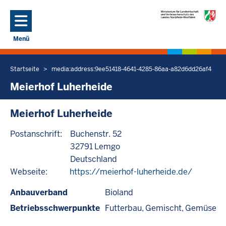
Direkt zum Inhalt
Menü
Navigation aktivieren/deaktivieren: Hauptmenü
Startseite
media:address:9ee51418-4641-4285-86aa-a82d6dd26af4
Sie
befinden
Meierhof Luherheide
sich
hier
Meierhof Luherheide
Postanschrift:
Buchenstr. 52
32791
Lemgo
Deutschland
Webseite:
https://meierhof-luherheide.de/
Anbauverband
Bioland
Betriebsschwerpunkte
Futterbau
Gemischt
Gemüse
G