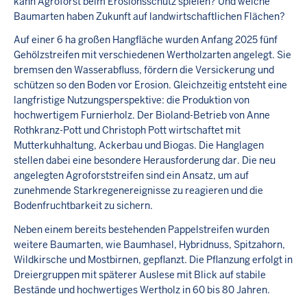
kann Agroforst beim Erosionsschutz spielen? Und welche
Baumarten haben Zukunft auf landwirtschaftlichen Flächen?
Auf einer 6 ha großen Hangfläche wurden Anfang 2025 fünf
Gehölzstreifen mit verschiedenen Wertholzarten angelegt. Sie
bremsen den Wasserabfluss, fördern die Versickerung und
schützen so den Boden vor Erosion. Gleichzeitig entsteht eine
langfristige Nutzungsperspektive: die Produktion von
hochwertigem Furnierholz. Der Bioland-Betrieb von Anne
Rothkranz-Pott und Christoph Pott wirtschaftet mit
Mutterkuhhaltung, Ackerbau und Biogas. Die Hanglagen
stellen dabei eine besondere Herausforderung dar. Die neu
angelegten Agroforststreifen sind ein Ansatz, um auf
zunehmende Starkregenereignisse zu reagieren und die
Bodenfruchtbarkeit zu sichern.
Neben einem bereits bestehenden Pappelstreifen wurden
weitere Baumarten, wie Baumhasel, Hybridnuss, Spitzahorn,
Wildkirsche und Mostbirnen, gepflanzt. Die Pflanzung erfolgt in
Dreiergruppen mit späterer Auslese mit Blick auf stabile
Bestände und hochwertiges Wertholz in 60 bis 80 Jahren.