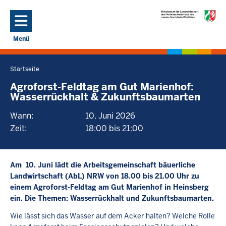
Direkt zum Inhalt
Menü
Navigation aktivieren/deaktivieren: Hauptmenü
Startseite
Sie
befinden
Agroforst-Feldtag am Gut Marienhof:
Wasserrückhalt & Zukunftsbaumarten
sich
hier
Wann:
10. Juni 2026
Zeit:
18:00 bis 21:00
Am 10. Juni lädt die Arbeitsgemeinschaft bäuerliche
Landwirtschaft (AbL) NRW von 18.00 bis 21.00 Uhr zu
einem Agroforst-Feldtag am Gut Marienhof in Heinsberg
ein. Die Themen: Wasserrückhalt und Zukunftsbaumarten.
Wie lässt sich das Wasser auf dem Acker halten? Welche Rolle