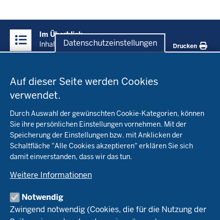
Überblick:
Im Überblick
Inhalte
Datenschutzeinstellungen
Inhalt
Drucken
Datenschutzeinstellungen
Menü
Startseite
in
Auf dieser Seite werden Cookies
der
verwendet.
Fachinfo
Fußzeile
Durch Auswahl der gewünschten Cookie-Kategorien, können
Öko-Modellregionen NRW
Sie ihre persönlichen Einstellungen vornehmen. Mit der
Beratung
Speicherung der Einstellungen bzw. mit Anklicken der
Pflanzenbau
Schaltfläche "Alle Cookies akzeptieren" erklären Sie sich
Tierhaltung
Landwirtschaftskammer NRW
Versuche
damit einverstanden, dass wir das tun.
Markt
Biokreis
Umstellung
Weitere Informationen
Bioland
Leitbetriebe Ökologischer Landbau
Bildung
Förderung
Demeter
Versuchsbetriebe
Notwendig
Recht
Naturland
WRRL-Modellbetriebe
Aktuelles
Zwingend notwendig (Cookies, die für die Nutzung der
Forschung
Kontakte Versuchswesen
Arbeitsschwerpunkte