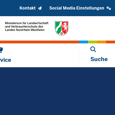
Kopfzeile
Social
Kontakt
Social Media Einstellungen
oberes
media
Menü
settings
block
Suche
vice