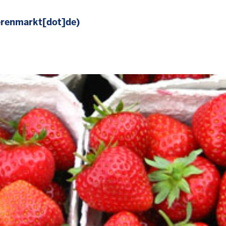
erenmarkt[dot]de)
0