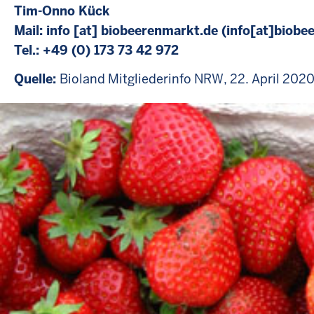
Tim-Onno Kück
Mail:
info
[at]
biobeerenmarkt.de
(info[at]biobe
Tel.: +49 (0) 173 73 42 972
Quelle:
Bioland Mitgliederinfo NRW, 22. April 202