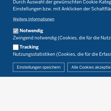
NRW
NR
Durch Auswahl der gewünschten Cookie-Kategor
Fußzeile
Pflanzenbau
Bi
Einstellungen bzw. mit Anklicken der Schaltflä
Tierhaltung
B
Weitere Informationen
Markt
D
Umstellung
N
Notwendig
Förderung
Zwingend notwendig (Cookies, die für die Nut
Recht
Tracking
Nutzungsstatistiken (Cookies, die für die Erfas
© 2026 Ökolandbau
Einstellungen speichern
Alle Cookies akzepti