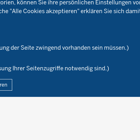
W
Ökologischer Landbau
ien, können Sie ihre persönlichen Einstellungen vo
Arbeitsschwerpunkt
okreis
Versuchsbetriebe
che "Alle Cookies akzeptieren" erklären Sie sich dami
Material & Kontakt
ioland
WRRL-Modellbetriebe
Ökoschule in Kleve
Kontakte
emeter
Versuchswesen
Ausbildungsbetriebe
aturland
Berufsausbildung
zung der Seite zwingend vorhanden sein müssen.)
sung Ihrer Seitenzugriffe notwendig sind.)
Fußzeile
eren