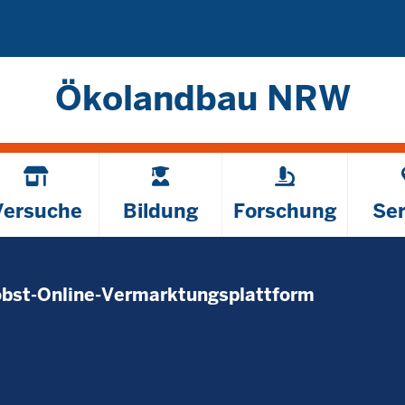
Direkt zum Inhalt
Ökolandbau NRW
Versuche
Bildung
Forschung
Ser
obst-Online-Vermarktungsplattform