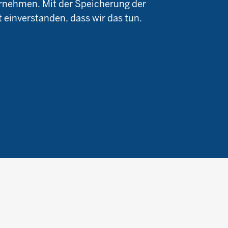
rnehmen. Mit der Speicherung der
e
Forschungsergebnisse
Termine
t einverstanden, dass wir das tun.
Newsletter
Demonstrationsbetriebe
Ökologischer Landbau
Archiv
Links
Impressum
Datenschutzerklärung