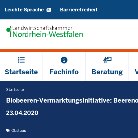
Barrierearme
Leichte Sprache
Barrierefreiheit
Sprachen
Hauptmenü
Startseite
Fachinfo
Beratung
Startseite
Sie
befinden
Biobeeren-Vermarktungsinitiative: Beeren
sich
23.04.2020
hier
Obstbau