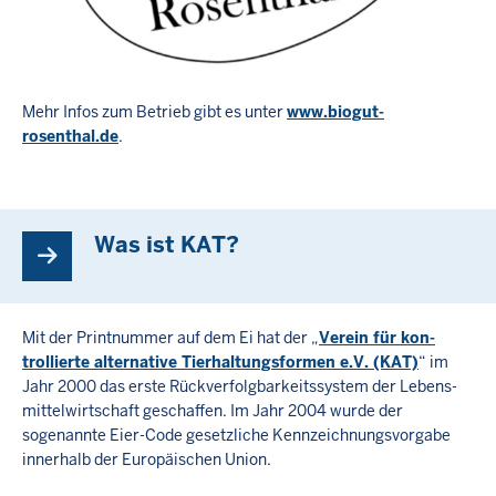
Mehr Infos zum Betrieb gibt es unter
www.biogut-
rosenthal.de
.
Was ist KAT?
Mit der Printnummer auf dem Ei hat der „
Verein für kon­
trollierte alter­native Tier­haltungs­formen e.V. (KAT)
“ im
Jahr 2000 das erste Rück­ver­folg­barkeits­system der Lebens­
mittel­wirt­schaft geschaffen. Im Jahr 2004 wurde der
sogenannte Eier-Code gesetzliche Kenn­zeichnungs­vorgabe
innerhalb der Euro­päischen Union.