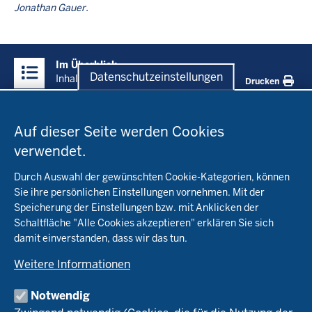
Jonathan Gauer.
Überblick:
Im Überblick
Inhalte
Datenschutzeinstellungen
Inhalt
Drucken
Datenschutzeinstellungen
Menü
Startseite
in
Auf dieser Seite werden Cookies
der
verwendet.
Fachinfo
Fußzeile
Durch Auswahl der gewünschten Cookie-Kategorien, können
Öko-Modellregionen NRW
Sie ihre persönlichen Einstellungen vornehmen. Mit der
Beratung
Speicherung der Einstellungen bzw. mit Anklicken der
Pflanzenbau
Schaltfläche "Alle Cookies akzeptieren" erklären Sie sich
Tierhaltung
Landwirtschaftskammer NRW
Versuche
damit einverstanden, dass wir das tun.
Markt
Biokreis
Umstellung
Weitere Informationen
Bioland
Leitbetriebe Ökologischer Landbau
Bildung
Förderung
Demeter
Versuchsbetriebe
Notwendig
Recht
Naturland
WRRL-Modellbetriebe
Aktuelles