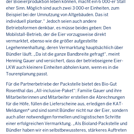
der Bioeierproduktion leben können, macht ein 6 000-er Stall
eher Sinn. Möglich sind auch zwei 3 000-er Einheiten, zum
Beispiel bei der Umnutzung von Altgebäuden. Das ist
individuell planbar.“ Jedoch seien auch andere
Betriebsformen denkbar, es müsse beides geben: Den
Mobilstall-Betrieb, der die Eier vorzugsweise direkt
vermarktet, ebenso wie die größer aufgestellte
Legehennenhaltung, deren Vermarktung hauptsächlich über
Bündler läuft. „Da ist die ganze Bandbreite gefragt“, meint
Henning Gauer und versichert, dass der betriebseigene Eier-
LKW auch kleinere Einheiten abholen kann, wenn es in die
Tourenplanung passt.
Für die Partnerbetriebe der Packstelle bietet des Bio-Gut
Rosenthal das „All-inclusive-Paket“: Familie Gauer und ihre
Mitarbeiterinnen und Mitarbeiter erstellen die Abrechnungen
für die Höfe, füllen die Lieferscheine aus, erledigen die KAT-
Meldungen* und sind somit Bündler nicht nur der Eier, sondern
auch aller notwendigen formellen und logistischen Schritte
einer erfolgreichen Vermarktung. „Als Bioland-Packstelle und
Bündler haben wir ein selbstbewussteres, stärkeres Auftreten