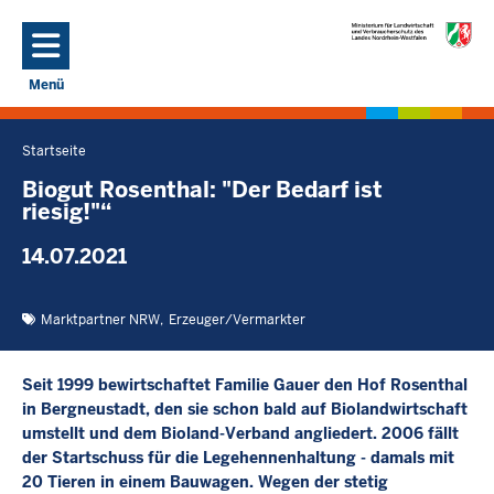
Direkt zum Inhalt
Menü
Navigation aktivieren/deaktivieren: Hauptmenü
Startseite
Sie
befinden
Biogut Rosenthal: "Der Bedarf ist
riesig!"“
sich
hier
14.07.2021
Marktpartner NRW
Erzeuger/Vermarkter
Seit 1999 bewirtschaftet Familie Gauer den Hof Rosenthal
in Bergneustadt, den sie schon bald auf Biolandwirtschaft
umstellt und dem Bioland-Verband angliedert. 2006 fällt
der Startschuss für die Legehennenhaltung - damals mit
20 Tieren in einem Bauwagen. Wegen der stetig