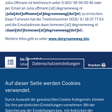
Julia Uffmann ist telefonisch unter 0 160/ 96 90 00 46 oder
per Email an
Julia.uffmann
[at]
degroeneweg.nl
(
julia[dot]uffmann[at]degroeneweg[dot]nl
)
zu erreichen,
Daan Tomesen hat die Telefonnummer 0031/ 6/ 18 07 77 63
und die Emailadresse
daan.tomesen
[at]
degroeneweg.nl
(
daan[dot]tomesen[at]degroeneweg[dot]nl
)
.
Weitere Infos gibt es unter
www.dergrueneweg.bio
.
Überblick:
Im Überblick
Inhalte
Datenschutzeinstellungen
Inhalt
Drucken
Datenschutzeinstellungen
Menü
Startseite
in
Auf dieser Seite werden Cookies
der
verwendet.
Fachinfo
Fußzeile
Durch Auswahl der gewünschten Cookie-Kategorien, können
Öko-Modellregionen NRW
Sie ihre persönlichen Einstellungen vornehmen. Mit der
Beratung
Speicherung der Einstellungen bzw. mit Anklicken der
Pflanzenbau