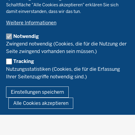
Schaltfläche "Alle Cookies akzeptieren" erklären Sie sich
Tierhaltung
Landwirtschaftskammer NRW
damit einverstanden, dass wir das tun.
Versuche
Markt
Biokreis
Umstellung
Weitere Informationen
Bioland
Leitbetriebe Ökologischer Landbau
Bildung
Förderung
Demeter
Versuchsbetriebe
Notwendig
Recht
Naturland
WRRL-Modellbetriebe
Aktuelles
Zwingend notwendig (Cookies, die für die Nutzung der
Forschung
Kontakte Versuchswesen
Arbeitsschwerpunkte
Seite zwingend vorhanden sein müssen.)
Material & Kontakt
Projekte Ökoteam
Tracking
Service
Ökoschule in Kleve
Forschungsergebnisse
Nutzungsstatistiken (Cookies, die für die Erfassung
Ausbildungsbetriebe
Ihrer Seitenzugriffe notwendig sind.)
Kontakt
Berufsausbildung
Termine
© 2026 Ökolandbau
Einstellungen speichern
Newsletter
Fußzeile
Impressum
Datenschutzerklärung
Demonstrationsbetriebe Ökologischer Landbau
Alle Cookies akzeptieren
Archiv
Links