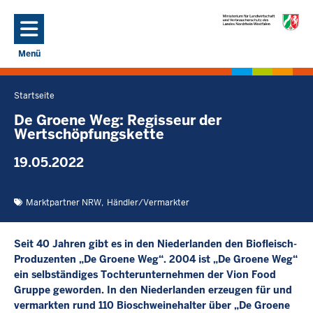
Direkt zum Inhalt
Menü
Navigation aktivieren/deaktivieren: Hauptmenü
Startseite
Sie
befinden
De Groene Weg: Regisseur der
Wertschöpfungskette
sich
hier
19.05.2022
Marktpartner NRW
Händler/Vermarkter
Seit 40 Jahren gibt es in den Niederlanden den Biofleisch-
Produzenten „De Groene Weg“. 2004 ist „De Groene Weg“
ein selbständiges Tochterunternehmen der Vion Food
Gruppe geworden. In den Niederlanden erzeugen für und
vermarkten rund 110 Bioschweinehalter über „De Groene