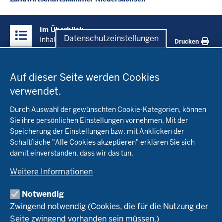
Überblick:
Im Überblick
Inhalte
Datenschutzeinstellungen
Inhalt
Drucken
Datenschutzeinstellungen
Menü
Startseite
in
Auf dieser Seite werden Cookies
der
verwendet.
Fachinfo
Fußzeile
Durch Auswahl der gewünschten Cookie-Kategorien, können
Öko-Modellregionen NRW
Sie ihre persönlichen Einstellungen vornehmen. Mit der
Beratung
Speicherung der Einstellungen bzw. mit Anklicken der
Pflanzenbau
Schaltfläche "Alle Cookies akzeptieren" erklären Sie sich
Tierhaltung
Landwirtschaftskammer NRW
damit einverstanden, dass wir das tun.
Versuche
Markt
Biokreis
Umstellung
Weitere Informationen
Bioland
Leitbetriebe Ökologischer Landbau
Bildung
Förderung
Demeter
Versuchsbetriebe
Notwendig
Recht
Naturland
WRRL-Modellbetriebe
Aktuelles
Zwingend notwendig (Cookies, die für die Nutzung der
Forschung
Kontakte Versuchswesen
Arbeitsschwerpunkte
Seite zwingend vorhanden sein müssen.)