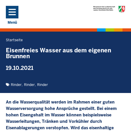
Direkt zum Inhalt
Menü
Navigation aktivieren/deaktivieren: Hauptmenü
Startseite
Sie
befinden
Eisenfreies Wasser aus dem eigenen
Brunnen
sich
hier
19.10.2021
Rinder
Rinder
Rinder
An die Wasserqualität werden im Rahmen einer guten
Wasserversorgung hohe Ansprüche gestellt. Bei einem
hohen Eisengehalt im Wasser können beispielsweise
Wasserleitungen, Tränken und Vorkühler durch
Eisenablagerungen verstopfen. Wird das eisenhaltige