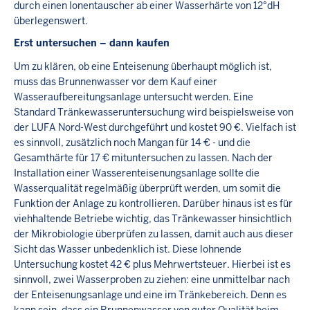
durch einen Ionentauscher ab einer Wasserhärte von 12°dH
überlegenswert.
Erst untersuchen – dann kaufen
Um zu klären, ob eine Enteisenung überhaupt möglich ist,
muss das Brunnenwasser vor dem Kauf einer
Wasseraufbereitungsanlage untersucht werden. Eine
Standard Tränkewasseruntersuchung wird beispielsweise von
der LUFA Nord-West durchgeführt und kostet 90 €. Vielfach ist
es sinnvoll, zusätzlich noch Mangan für 14 € - und die
Gesamthärte für 17 € mituntersuchen zu lassen. Nach der
Installation einer Wasserenteisenungsanlage sollte die
Wasserqualität regelmäßig überprüft werden, um somit die
Funktion der Anlage zu kontrollieren. Darüber hinaus ist es für
viehhaltende Betriebe wichtig, das Tränkewasser hinsichtlich
der Mikrobiologie überprüfen zu lassen, damit auch aus dieser
Sicht das Wasser unbedenklich ist. Diese lohnende
Untersuchung kostet 42 € plus Mehrwertsteuer. Hierbei ist es
sinnvoll, zwei Wasserproben zu ziehen: eine unmittelbar nach
der Enteisenungsanlage und eine im Tränkebereich. Denn es
kann sein, dass ein Brunnenwasser von guter Qualität beim