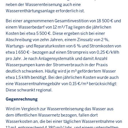
neben der Wasserenteisenung auch eine
Wasserenthärtungsanlage erforderlich ist.
Bei einer angenommenen Gesamtinvestition von 18 500 € und
einem Wasserbedarf von 12 m³/Tag liegen die jährlichen
Kosten bei etwa 5 500 €. Diese ergeben sich bei einer
Abschreibung von zehn Jahren, einem Zinssatz von 2 %,
Wartungs- und Reparaturkosten von 6 % und Stromkosten von
etwa 1 650 € - bezogen auf einen Strompreis von 0,25 €/kWh
pro Jahr. Je nach Anlagensystematik und damit Anzahl
Wasserpumpen kann der Stromverbrauch in der Praxis
deutlich schwanken. Häufig wird je m³ gefördertem Wasser
etwa 1,5 kWh benötigt. Bei den jährlichen Kosten wurde auch
eine Wasserentnahmegebühr von 0,15 €/m³ berücksichtigt:
Diese schwankt regional.
Gegenrechnung
Wird im Vergleich zur Wasserenteisenung das Wasser aus
dem öffentlichen Wassernetz bezogen, fallen dort
Wasserkosten an, die bei einer täglichen Wasserentnahme von
12 m³, entsprechend 4 380 m³/Jahr, und einem unterstellten