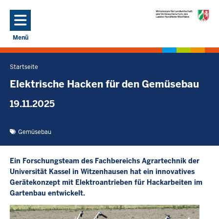
Direkt zum Inhalt
Menü
Navigation aktivieren/deaktivieren: Hauptmenü
Startseite
Sie
befinden
Elektrische Hacken für den Gemüsebau
sich
19.11.2025
hier
Gemüsebau
Ein Forschungsteam des Fachbereichs Agrartechnik der
Universität Kassel in Witzenhausen hat ein innovatives
Gerätekonzept mit Elektroantrieben für Hackarbeiten im
Gartenbau entwickelt.