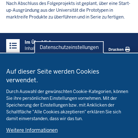
Nach Abschluss des Folgeprojekts ist geplant, über eine Start-
up-Ausgründung aus der Universität die Prototypen in
marktreife Produkte zu überführen und in Serie zu fertigen.
Überblick:
Im Überblick
Inhalte
Datenschutzeinstellungen
Inhalt
Drucken
Datenschutzeinstellungen
Menü
Startseite
in
Auf dieser Seite werden Cookies
der
verwendet.
Fachinfo
Fußzeile
Durch Auswahl der gewünschten Cookie-Kategorien, können
Öko-Modellregionen NRW
Sie ihre persönlichen Einstellungen vornehmen. Mit der
Beratung
Speicherung der Einstellungen bzw. mit Anklicken der
Pflanzenbau
Schaltfläche "Alle Cookies akzeptieren" erklären Sie sich
Tierhaltung
Landwirtschaftskammer NRW
damit einverstanden, dass wir das tun.
Versuche
Markt
Biokreis
Umstellung
Weitere Informationen
Bioland
Leitbetriebe Ökologischer Landbau
Bildung
Förderung