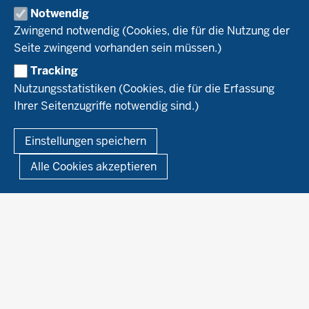
Demeter
Versuchsbetriebe
Notwendig
Recht
Naturland
WRRL-Modellbetriebe
Aktuelles
Zwingend notwendig (Cookies, die für die Nutzung der
Forschung
Kontakte Versuchswesen
Arbeitsschwerpunkte
Seite zwingend vorhanden sein müssen.)
Material & Kontakt
Projekte Ökoteam
Tracking
Service
Ökoschule in Kleve
Forschungsergebnisse
Nutzungsstatistiken (Cookies, die für die Erfassung
Ausbildungsbetriebe
Ihrer Seitenzugriffe notwendig sind.)
Kontakt
Berufsausbildung
Termine
© 2026 Ökolandbau
Einstellungen speichern
Newsletter
Fußzeile
Impressum
Datenschutzerklärung
Demonstrationsbetriebe Ökologischer Landbau
Alle Cookies akzeptieren
Archiv
Links