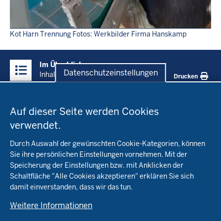
Kot Harn Trennung Fotos: Werkbilder Firma Hanskamp
Überblick:
Im Überblick
Inhalte
Datenschutzeinstellungen
Inhalt
Drucken
Datenschutzeinstellungen
Menü
Startseite
in
Auf dieser Seite werden Cookies
der
verwendet.
Fachinfo
Fußzeile
Durch Auswahl der gewünschten Cookie-Kategorien, können
Öko-Modellregionen NRW
Sie ihre persönlichen Einstellungen vornehmen. Mit der
Beratung
Speicherung der Einstellungen bzw. mit Anklicken der
Pflanzenbau
Schaltfläche "Alle Cookies akzeptieren" erklären Sie sich
Tierhaltung
Landwirtschaftskammer NRW
damit einverstanden, dass wir das tun.
Versuche
Markt
Biokreis
Umstellung
Weitere Informationen
Bioland
Leitbetriebe Ökologischer Landbau
Bildung
Förderung
Demeter