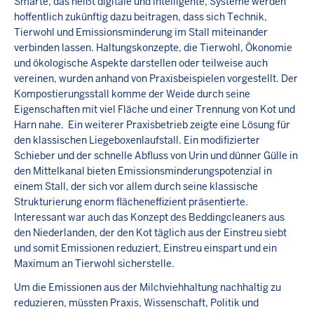
Smarte, das heißt digitale und intelligente, Systeme werden
hoffentlich zukünftig dazu beitragen, dass sich Technik,
Tierwohl und Emissionsminderung im Stall miteinander
verbinden lassen. Haltungskonzepte, die Tierwohl, Ökonomie
und ökologische Aspekte darstellen oder teilweise auch
vereinen, wurden anhand von Praxisbeispielen vorgestellt. Der
Kompostierungsstall komme der Weide durch seine
Eigenschaften mit viel Fläche und einer Trennung von Kot und
Harn nahe. Ein weiterer Praxisbetrieb zeigte eine Lösung für
den klassischen Liegeboxenlaufstall. Ein modifizierter
Schieber und der schnelle Abfluss von Urin und dünner Gülle in
den Mittelkanal bieten Emissionsminderungspotenzial in
einem Stall, der sich vor allem durch seine klassische
Strukturierung enorm flächeneffizient präsentierte.
Interessant war auch das Konzept des Beddingcleaners aus
den Niederlanden, der den Kot täglich aus der Einstreu siebt
und somit Emissionen reduziert, Einstreu einspart und ein
Maximum an Tierwohl sicherstelle.
Um die Emissionen aus der Milchviehhaltung nachhaltig zu
reduzieren, müssten Praxis, Wissenschaft, Politik und