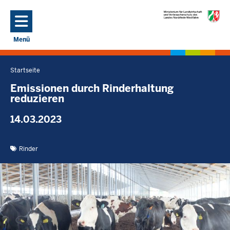
Direkt zum Inhalt
Menü
Navigation aktivieren/deaktivieren: Hauptmenü
Startseite
Sie
befinden
Emissionen durch Rinderhaltung
reduzieren
sich
hier
14.03.2023
Rinder