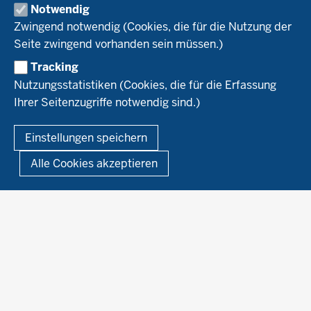
Versuchsbetriebe
Notwendig
Recht
Naturland
WRRL-Modellbetriebe
Aktuelles
Zwingend notwendig (Cookies, die für die Nutzung der
Forschung
Kontakte Versuchswesen
Arbeitsschwerpunkte
Seite zwingend vorhanden sein müssen.)
Material & Kontakt
Projekte Ökoteam
Tracking
Service
Ökoschule in Kleve
Forschungsergebnisse
Nutzungsstatistiken (Cookies, die für die Erfassung
Ausbildungsbetriebe
Ihrer Seitenzugriffe notwendig sind.)
Kontakt
Berufsausbildung
Termine
© 2026 Ökolandbau
Einstellungen speichern
Newsletter
Fußzeile
Impressum
Datenschutzerklärung
Demonstrationsbetriebe Ökologischer Landbau
Alle Cookies akzeptieren
Archiv
Links