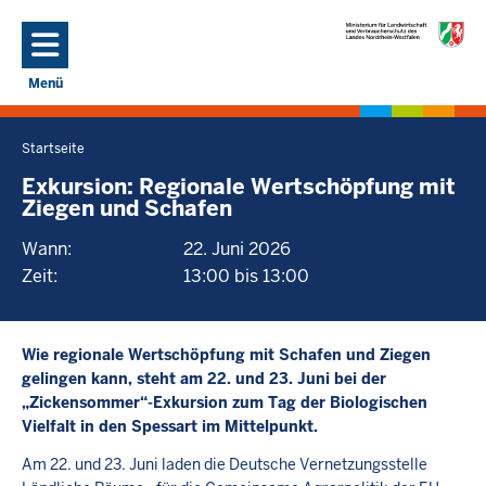
Direkt zum Inhalt
Menü
Navigation aktivieren/deaktivieren: Hauptmenü
Startseite
Sie
befinden
Exkursion: Regionale Wertschöpfung mit
Ziegen und Schafen
sich
hier
Wann:
22. Juni 2026
Zeit:
13:00 bis 13:00
Wie regionale Wertschöpfung mit Schafen und Ziegen
gelingen kann, steht am 22. und 23. Juni bei der
„Zickensommer“-Exkursion zum Tag der Biologischen
Vielfalt in den Spessart im Mittelpunkt.
Am 22. und 23. Juni laden die Deutsche Vernetzungsstelle