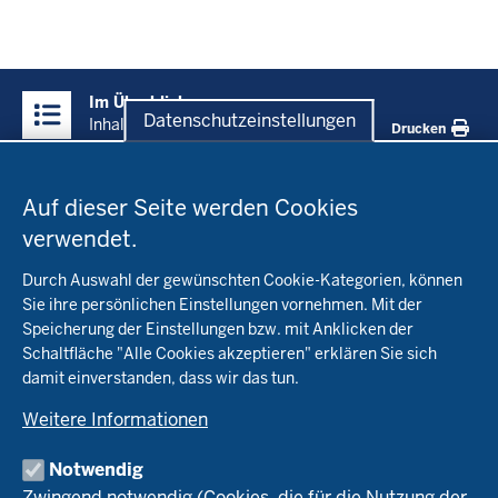
Überblick:
Im Überblick
Inhalte
Datenschutzeinstellungen
Inhalt
Drucken
Datenschutzeinstellungen
Menü
Startseite
in
Auf dieser Seite werden Cookies
der
verwendet.
Fachinfo
Fußzeile
Durch Auswahl der gewünschten Cookie-Kategorien, können
Öko-Modellregionen NRW
Sie ihre persönlichen Einstellungen vornehmen. Mit der
Beratung
Speicherung der Einstellungen bzw. mit Anklicken der
Pflanzenbau
Schaltfläche "Alle Cookies akzeptieren" erklären Sie sich
Tierhaltung
Landwirtschaftskammer NRW
damit einverstanden, dass wir das tun.
Versuche
Markt
Biokreis
Umstellung
Weitere Informationen
Bioland
Leitbetriebe Ökologischer Landbau
Bildung
Förderung
Demeter
Versuchsbetriebe
Notwendig
Recht
Naturland
WRRL-Modellbetriebe
Aktuelles
Zwingend notwendig (Cookies, die für die Nutzung der