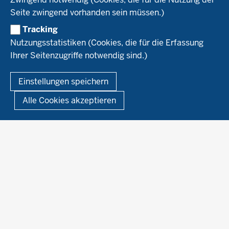
Forschung
Kontakte Versuchswesen
Arbeitsschwerpunkte
Seite zwingend vorhanden sein müssen.)
Material & Kontakt
Projekte Ökoteam
Tracking
Service
Ökoschule in Kleve
Forschungsergebnisse
Nutzungsstatistiken (Cookies, die für die Erfassung
Ausbildungsbetriebe
Ihrer Seitenzugriffe notwendig sind.)
Kontakt
Berufsausbildung
Termine
© 2026 Ökolandbau
Einstellungen speichern
Newsletter
Fußzeile
Impressum
Datenschutzerklärung
Demonstrationsbetriebe Ökologischer Landbau
Alle Cookies akzeptieren
Archiv
Links