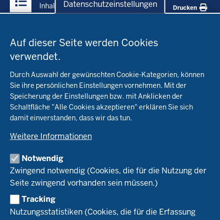
Datenschutzeinstellungen
Inhalt
Drucken
Datenschutzeinstellungen
Menü
Startseite
in
Auf dieser Seite werden Cookies
der
verwendet.
Fachinfo
Fußzeile
Durch Auswahl der gewünschten Cookie-Kategorien, können
Öko-Modellregionen NRW
Sie ihre persönlichen Einstellungen vornehmen. Mit der
Beratung
Speicherung der Einstellungen bzw. mit Anklicken der
Pflanzenbau
Schaltfläche "Alle Cookies akzeptieren" erklären Sie sich
Tierhaltung
Landwirtschaftskammer NRW
damit einverstanden, dass wir das tun.
Versuche
Markt
Biokreis
Umstellung
Weitere Informationen
Bioland
Leitbetriebe Ökologischer Landbau
Bildung
Förderung
Demeter
Versuchsbetriebe
Notwendig
Recht
Naturland
WRRL-Modellbetriebe
Aktuelles
Zwingend notwendig (Cookies, die für die Nutzung der
Forschung
Kontakte Versuchswesen
Arbeitsschwerpunkte
Seite zwingend vorhanden sein müssen.)
Material & Kontakt
Projekte Ökoteam
Tracking
Service
Ökoschule in Kleve
Forschungsergebnisse
Nutzungsstatistiken (Cookies, die für die Erfassung
Ausbildungsbetriebe