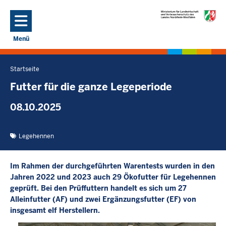
Direkt zum Inhalt
Menü
Navigation aktivieren/deaktivieren: Hauptmenü
Startseite
Sie
befinden
Futter für die ganze Legeperiode
sich
08.10.2025
hier
Legehennen
Im Rahmen der durchgeführten Warentests wurden in den
Jahren 2022 und 2023 auch 29 Ökofutter für Legehennen
geprüft. Bei den Prüffuttern handelt es sich um 27
Alleinfutter (AF) und zwei Ergänzungsfutter (EF) von
insgesamt elf Herstellern.