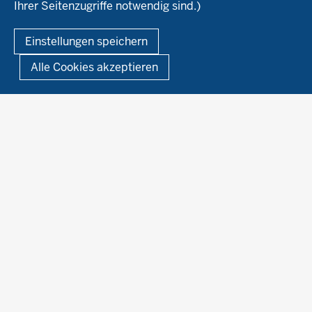
Ihrer Seitenzugriffe notwendig sind.)
Kontakt
Berufsausbildung
Termine
© 2026 Ökolandbau
Einstellungen speichern
Newsletter
Fußzeile
Impressum
Datenschutzerklärung
Demonstrationsbetriebe Ökologischer Landbau
Alle Cookies akzeptieren
Archiv
Links