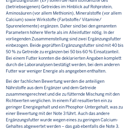
Ergänzungsfutter (EF) sollen die Nährstoffdefizite des
(betriebseigenen) Getreides im Hinblick auf Rohprotein,
Aminosäuren (vor allem Methionin), Mineralstoffe (vor allem
Calcium) sowie Wirkstoffe (Farbstoffe/ Vitamine/
Spurenelemente) ergänzen. Daher sind bei den genannten
Parametern höhere Werte als im Alleinfutter nötig. In der
vorliegenden Zusammenstellung sind zwei Ergänzungsfutter
einbezogen. Beide geprüften Ergänzungsfutter sind mit 40 bis
50 % zu Getreide zu ergänzen bei 50 bis 60 % Einsatzanteil.
Bei einem Futter konnten die deklarierten Angaben komplett
durch die Laboranalysen bestätigt werden, bei dem anderen
Futter war weniger Energie als angegeben enthalten.
Bei der fachlichen Bewertung werden die anteiligen
Nährstoffe aus dem Ergänzer und dem Getreide
zusammengerechnet und die zu fütternde Mischung mit den
Richtwerten verglichen. In einem Fall resultierten ein zu
geringer Energiegehalt und ein Phosphor-Untergehalt, was zu
einer Bewertung mit der Note 3 führt. Auch das andere
Ergänzungsfutter wurde wegen eines zu geringen Calcium-
Gehaltes abgewertet werden – das gab ebenfalls die Note 3.