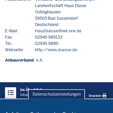
Landwirtschaft Haus Düsse
Ostinghausen
59505
Bad Sassendorf
Deutschland
E-Mail:
HausDuesse@lwk.nrw.de
Fax:
02945 989133
Tel.:
02945 9890
Webseite:
http://www.duesse.de
Anbauverband
k.A.
Überblick:
Im Überblick
Inhalte
Datenschutzeinstellungen
Inhalt
Drucken
Datenschutzeinstellungen
Menü
Startseite
in