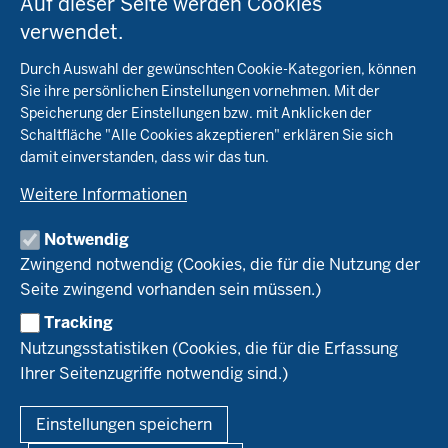
Auf dieser Seite werden Cookies
der
verwendet.
Fachinfo
Fußzeile
Durch Auswahl der gewünschten Cookie-Kategorien, können
Öko-Modellregionen NRW
Sie ihre persönlichen Einstellungen vornehmen. Mit der
Beratung
Speicherung der Einstellungen bzw. mit Anklicken der
Pflanzenbau
Schaltfläche "Alle Cookies akzeptieren" erklären Sie sich
Tierhaltung
Landwirtschaftskammer NRW
Versuche
damit einverstanden, dass wir das tun.
Markt
Biokreis
Umstellung
Weitere Informationen
Bioland
Leitbetriebe Ökologischer Landbau
Bildung
Förderung
Demeter
Versuchsbetriebe
Notwendig
Recht
Naturland
WRRL-Modellbetriebe
Aktuelles
Zwingend notwendig (Cookies, die für die Nutzung der
Forschung
Kontakte Versuchswesen
Arbeitsschwerpunkte
Seite zwingend vorhanden sein müssen.)
Material & Kontakt
Projekte Ökoteam
Tracking
Service
Ökoschule in Kleve
Forschungsergebnisse
Nutzungsstatistiken (Cookies, die für die Erfassung
Ausbildungsbetriebe
Ihrer Seitenzugriffe notwendig sind.)
Kontakt
Berufsausbildung
Termine
© 2026 Ökolandbau
Einstellungen speichern
Newsletter
Fußzeile
Impressum
Datenschutzerklärung