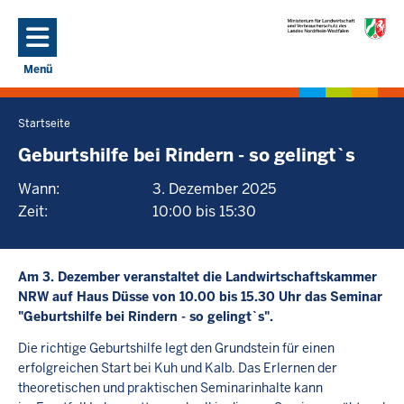
Direkt zum Inhalt
Menü
Navigation aktivieren/deaktivieren: Hauptmenü
Startseite
Sie
befinden
Geburtshilfe bei Rindern - so gelingt`s
sich
Wann:
3. Dezember 2025
hier
Zeit:
10:00 bis 15:30
Am 3. Dezember veranstaltet die Landwirtschaftskammer
NRW auf Haus Düsse von 10.00 bis 15.30 Uhr das Seminar
"Geburtshilfe bei Rindern - so gelingt`s".
Die richtige Geburtshilfe legt den Grundstein für einen
erfolgreichen Start bei Kuh und Kalb. Das Erlernen der
theoretischen und praktischen Seminarinhalte kann