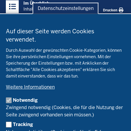
Im Überblick
Inhalte
Datenschutzeinstellungen
Inhalt
Drucken
Datenschutzeinstellungen
Menü
Startseite
in
Auf dieser Seite werden Cookies
der
verwendet.
Fachinfo
Fußzeile
Durch Auswahl der gewünschten Cookie-Kategorien, können
Öko-Modellregionen NRW
Sie ihre persönlichen Einstellungen vornehmen. Mit der
Beratung
Speicherung der Einstellungen bzw. mit Anklicken der
Pflanzenbau
Schaltfläche "Alle Cookies akzeptieren" erklären Sie sich
Tierhaltung
Landwirtschaftskammer NRW
damit einverstanden, dass wir das tun.
Versuche
Markt
Biokreis
Umstellung
Weitere Informationen
Bioland
Leitbetriebe Ökologischer Landbau
Bildung
Förderung
Demeter
Versuchsbetriebe
Notwendig
Recht
Naturland
WRRL-Modellbetriebe
Aktuelles
Zwingend notwendig (Cookies, die für die Nutzung der
Forschung
Kontakte Versuchswesen
Arbeitsschwerpunkte
Seite zwingend vorhanden sein müssen.)
Material & Kontakt
Projekte Ökoteam
Tracking
Service
Ökoschule in Kleve
Forschungsergebnisse