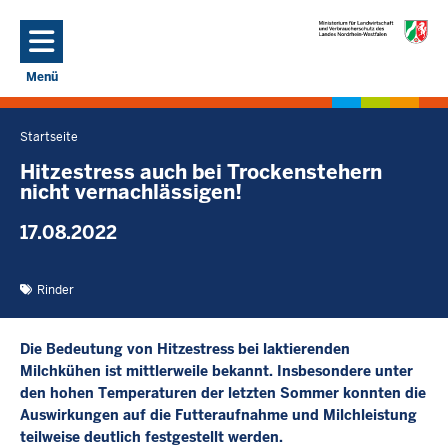
Direkt zum Inhalt
Menü
Navigation aktivieren/deaktivieren: Hauptmenü
Startseite
Sie
befinden
Hitzestress auch bei Trockenstehern
nicht vernachlässigen!
sich
hier
17.08.2022
Rinder
Die Bedeutung von Hitzestress bei laktierenden
Milchkühen ist mittlerweile bekannt. Insbesondere unter
den hohen Temperaturen der letzten Sommer konnten die
Auswirkungen auf die Futteraufnahme und Milchleistung
teilweise deutlich festgestellt werden.