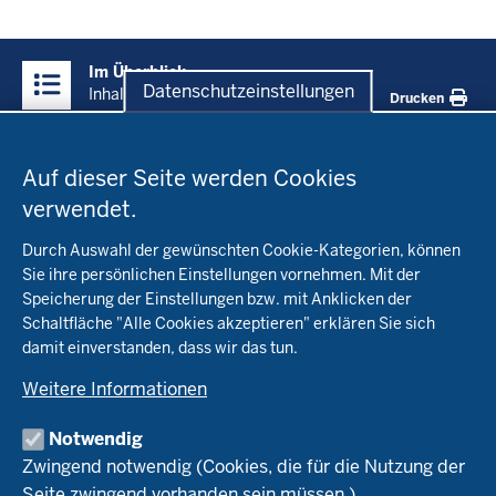
Überblick:
Im Überblick
Inhalte
Datenschutzeinstellungen
Inhalt
Drucken
Datenschutzeinstellungen
Menü
Startseite
in
Auf dieser Seite werden Cookies
der
verwendet.
Fachinfo
Fußzeile
Durch Auswahl der gewünschten Cookie-Kategorien, können
Öko-Modellregionen NRW
Sie ihre persönlichen Einstellungen vornehmen. Mit der
Beratung
Speicherung der Einstellungen bzw. mit Anklicken der
Pflanzenbau
Schaltfläche "Alle Cookies akzeptieren" erklären Sie sich
Tierhaltung
Landwirtschaftskammer NRW
Versuche
damit einverstanden, dass wir das tun.
Markt
Biokreis
Umstellung
Weitere Informationen
Bioland
Leitbetriebe Ökologischer Landbau
Bildung
Förderung
Demeter
Versuchsbetriebe
Notwendig
Recht
Naturland
WRRL-Modellbetriebe
Aktuelles
Zwingend notwendig (Cookies, die für die Nutzung der
Forschung
Kontakte Versuchswesen
Arbeitsschwerpunkte
Seite zwingend vorhanden sein müssen.)