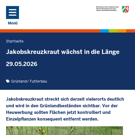
Direkt zum Inhalt
Menü
Navigation aktivieren/deaktivieren: Hauptmenü
Startseite
Sie
befinden
Jakobskreuzkraut wächst in die Länge
sich
29.05.2026
hier
Grünland/ Futterbau
Jakobskreuzkraut streckt sich derzeit vielerorts deutlich
und wird in den Grünlandbeständen sichtbar. Vor der
Heuwerbung sollten Flächen jetzt kontrolliert und
Einzelpflanzen konsequent entfernt werden.