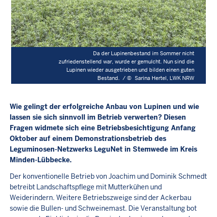
Da der Lupinenbestand im Sommer nicht
zufriedenstellend war, wurde er gemulcht. Nun sind die
Lupinen wieder ausgetrieben und bilden einen guten
Bestand. /
©
Sarina Hertel, LWK NRW
Wie gelingt der erfolgreiche Anbau von Lupinen und wie
lassen sie sich sinnvoll im Betrieb verwerten? Diesen
Fragen widmete sich eine Betriebsbesichtigung Anfang
Oktober auf einem Demonstrationsbetrieb des
Leguminosen-Netzwerks LeguNet in Stemwede im Kreis
Minden-Lübbecke.
Der konventionelle Betrieb von Joachim und Dominik Schmedt
betreibt Landschaftspflege mit Mutterkühen und
Weiderindern. Weitere Betriebszweige sind der Ackerbau
sowie die Bullen- und Schweinemast. Die Veranstaltung bot