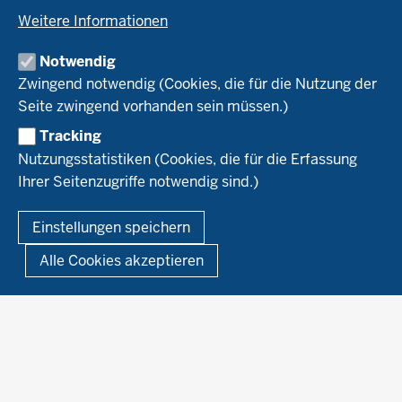
Umstellung
Weitere Informationen
Bioland
Leitbetriebe Ökologischer Landbau
Bildung
Förderung
Demeter
Versuchsbetriebe
Notwendig
Recht
Naturland
WRRL-Modellbetriebe
Aktuelles
Zwingend notwendig (Cookies, die für die Nutzung der
Forschung
Kontakte Versuchswesen
Arbeitsschwerpunkte
Seite zwingend vorhanden sein müssen.)
Material & Kontakt
Projekte Ökoteam
Tracking
Service
Ökoschule in Kleve
Forschungsergebnisse
Nutzungsstatistiken (Cookies, die für die Erfassung
Ausbildungsbetriebe
Ihrer Seitenzugriffe notwendig sind.)
Kontakt
Berufsausbildung
Termine
© 2026 Ökolandbau
Einstellungen speichern
Newsletter
Fußzeile
Impressum
Datenschutzerklärung
Demonstrationsbetriebe Ökologischer Landbau
Alle Cookies akzeptieren
Archiv
Links