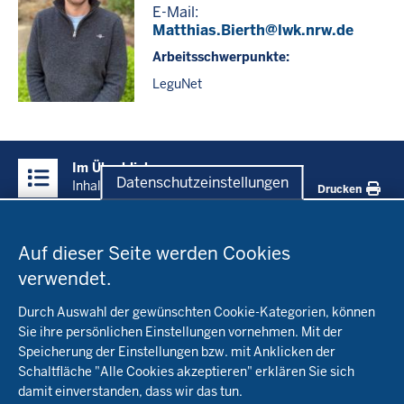
E-Mail:
Matthias.Bierth@lwk.nrw.de
Arbeitsschwerpunkte:
LeguNet
Überblick:
Im Überblick
Inhalte
Datenschutzeinstellungen
Inhalt
Drucken
Datenschutzeinstellungen
Menü
Startseite
in
Auf dieser Seite werden Cookies
der
verwendet.
Fachinfo
Fußzeile
Durch Auswahl der gewünschten Cookie-Kategorien, können
Öko-Modellregionen NRW
Sie ihre persönlichen Einstellungen vornehmen. Mit der
Beratung
Speicherung der Einstellungen bzw. mit Anklicken der
Pflanzenbau
Schaltfläche "Alle Cookies akzeptieren" erklären Sie sich
Tierhaltung
Landwirtschaftskammer NRW
damit einverstanden, dass wir das tun.
Versuche
Markt
Biokreis