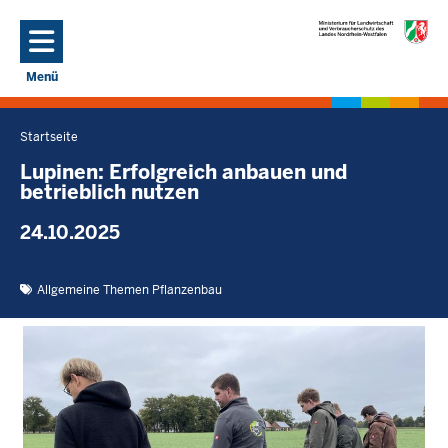
Direkt zum Inhalt
Menü
Navigation aktivieren/deaktivieren: Hauptmenü
Startseite
Sie
befinden
Lupinen: Erfolgreich anbauen und
betrieblich nutzen
sich
hier
24.10.2025
Allgemeine Themen Pflanzenbau