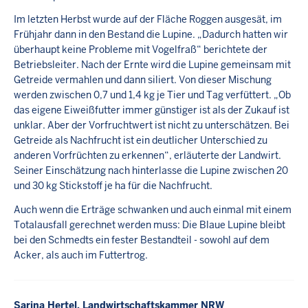
Im letzten Herbst wurde auf der Fläche Roggen ausgesät, im
Frühjahr dann in den Bestand die Lupine. „Dadurch hatten wir
überhaupt keine Probleme mit Vogelfraß“ berichtete der
Betriebsleiter. Nach der Ernte wird die Lupine gemeinsam mit
Getreide vermahlen und dann siliert. Von dieser Mischung
werden zwischen 0,7 und 1,4 kg je Tier und Tag verfüttert. „Ob
das eigene Eiweißfutter immer günstiger ist als der Zukauf ist
unklar. Aber der Vorfruchtwert ist nicht zu unterschätzen. Bei
Getreide als Nachfrucht ist ein deutlicher Unterschied zu
anderen Vorfrüchten zu erkennen“, erläuterte der Landwirt.
Seiner Einschätzung nach hinterlasse die Lupine zwischen 20
und 30 kg Stickstoff je ha für die Nachfrucht.
Auch wenn die Erträge schwanken und auch einmal mit einem
Totalausfall gerechnet werden muss: Die Blaue Lupine bleibt
bei den Schmedts ein fester Bestandteil - sowohl auf dem
Acker, als auch im Futtertrog.
Sarina Hertel, Landwirtschaftskammer NRW