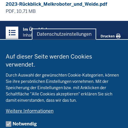
2023-Rückblick_Melkroboter_und_Weide.pdf
PDF, 10,71 MB
Überblick:
Im Überblick
Inhalte
Datenschutzeinstellungen
Inhalt
Drucken
Datenschutzeinstellungen
Menü
Startseite
in
Auf dieser Seite werden Cookies
der
verwendet.
Fachinfo
Fußzeile
Durch Auswahl der gewünschten Cookie-Kategorien, können
Öko-Modellregionen NRW
Sie ihre persönlichen Einstellungen vornehmen. Mit der
Beratung
Speicherung der Einstellungen bzw. mit Anklicken der
Pflanzenbau
Schaltfläche "Alle Cookies akzeptieren" erklären Sie sich
Tierhaltung
Landwirtschaftskammer NRW
damit einverstanden, dass wir das tun.
Versuche
Markt
Biokreis
Umstellung
Weitere Informationen
Bioland
Leitbetriebe Ökologischer Landbau
Bildung
Förderung
Demeter
Versuchsbetriebe
Notwendig
Recht
Naturland
WRRL-Modellbetriebe