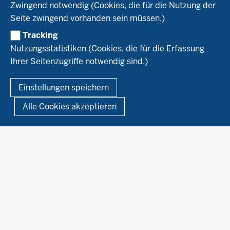
Aktuelles
Zwingend notwendig (Cookies, die für die Nutzung der
Forschung
Kontakte Versuchswesen
Arbeitsschwerpunkte
Seite zwingend vorhanden sein müssen.)
Material & Kontakt
Projekte Ökoteam
Tracking
Service
Ökoschule in Kleve
Forschungsergebnisse
Nutzungsstatistiken (Cookies, die für die Erfassung
Ausbildungsbetriebe
Ihrer Seitenzugriffe notwendig sind.)
Kontakt
Berufsausbildung
Termine
© 2026 Ökolandbau
Einstellungen speichern
Newsletter
Fußzeile
Impressum
Datenschutzerklärung
Demonstrationsbetriebe Ökologischer Landbau
Alle Cookies akzeptieren
Archiv
Links