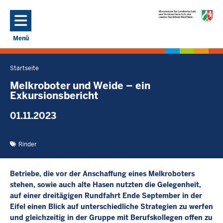
Direkt zum Inhalt
Menü
Navigation aktivieren/deaktivieren: Hauptmenü
Startseite
Sie
befinden
Melkroboter und Weide – ein
Exkursionsbericht
sich
hier
01.11.2023
Rinder
Betriebe, die vor der Anschaffung eines Melkroboters
stehen, sowie auch alte Hasen nutzten die Gelegenheit,
auf einer dreitägigen Rundfahrt Ende September in der
Eifel einen Blick auf unterschiedliche Strategien zu werfen
und gleichzeitig in der Gruppe mit Berufskollegen offen zu