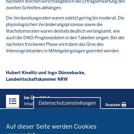
nächsten Wochen wird maßgeblich die Ertragserwartung des
zweiten Schnittes abhängen.
Die Verdunstungsraten waren zuletzt gering bis moderat. Die
physiologischen Veränderungsprozesse sowie die
Wachstumsraten waren deshalb deutlich verlangsamt, wie
auch die DWD-Prognosedaten in den Tabellen zeigen. Bei der
nächsten trockenen Phase wird dann das Gros des
Intensivgrünlandes in Mittelgebirgslagen geerntet werden.
Hubert Kivelitz und Ingo Dünnebacke,
Landwirtschaftskammer NRW
Überblick:
Im Überblick
Inhalte
Datenschutzeinstellungen
Inhalt
Drucken
Datenschutzeinstellungen
Menü
Startseite
in
Auf dieser Seite werden Cookies
der