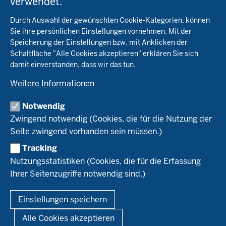
verwendet.
Fachinfo
Fußzeile
Durch Auswahl der gewünschten Cookie-Kategorien, können
Öko-Modellregionen NRW
Sie ihre persönlichen Einstellungen vornehmen. Mit der
Beratung
Speicherung der Einstellungen bzw. mit Anklicken der
Pflanzenbau
Schaltfläche "Alle Cookies akzeptieren" erklären Sie sich
Tierhaltung
Landwirtschaftskammer NRW
Versuche
damit einverstanden, dass wir das tun.
Markt
Biokreis
Umstellung
Weitere Informationen
Bioland
Leitbetriebe Ökologischer Landbau
Bildung
Förderung
Demeter
Versuchsbetriebe
Notwendig
Recht
Naturland
WRRL-Modellbetriebe
Aktuelles
Zwingend notwendig (Cookies, die für die Nutzung der
Forschung
Kontakte Versuchswesen
Arbeitsschwerpunkte
Seite zwingend vorhanden sein müssen.)
Material & Kontakt
Projekte Ökoteam
Tracking
Service
Ökoschule in Kleve
Forschungsergebnisse
Nutzungsstatistiken (Cookies, die für die Erfassung
Ausbildungsbetriebe
Ihrer Seitenzugriffe notwendig sind.)
Kontakt
Berufsausbildung
Termine
© 2026 Ökolandbau
Einstellungen speichern
Newsletter
Fußzeile
Impressum
Datenschutzerklärung
Demonstrationsbetriebe Ökologischer Landbau
Alle Cookies akzeptieren
Archiv