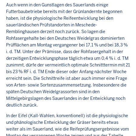
Auch wenn in den Gunstlagen des Sauerlands einige
Futterbaubetriebe bereits mit der Grünlandernte begonnen
haben, ist die physiologische Reifeentwicklung bei den
sauerländischen Prüfstandorten in Meschede-
Remblinghausen derzeit noch zurück. So lagen die
Rohfasergehalte bei den Deutsches Weidelgras dominierten
Prüfflächen am Montag vergangener bei 17,1 % und bei 18,3 %
i. d. TM. Unter der Prämisse, dass der Rohfasergehalt in der
derzeitigen Entwicklungsphase täglich etwa um 0,4 % i. d. TM
zunimmt, dürfe der vermeintlich optimale Schnitttermin mit 21
bis 23 % RF i. d. TM Ende dieser oder Anfang nächster Woche
erreicht sein. Die Schnittreife ist aber auch immer eine Frage
von Arten- sowie Sortenzusammensetzung. Insbesondere die
späten Deutschen Weidelgrassorten sind in den
Mittelgebirgslagen des Sauerlandes in der Entwicklung noch
deutlich zurück.
In der Eifel (Kall-Wahlen, konventionell) ist die physiologische
und phänologische Entwicklung der Gräser bereits etwas
weiter als im Sauerland, wie die Reifeprüfungsergebnisse vom
Montag der vergangenen Woche zeigen und aus der Tabelle