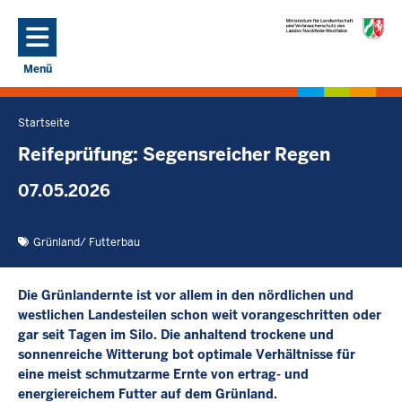
Direkt zum Inhalt
Menü
Navigation aktivieren/deaktivieren: Hauptmenü
Startseite
Sie
befinden
Reifeprüfung: Segensreicher Regen
sich
07.05.2026
hier
Grünland/ Futterbau
Die Grünlandernte ist vor allem in den nördlichen und
westlichen Landesteilen schon weit vorangeschritten oder
gar seit Tagen im Silo. Die anhaltend trockene und
sonnenreiche Witterung bot optimale Verhältnisse für
eine meist schmutzarme Ernte von ertrag- und
energiereichem Futter auf dem Grünland.