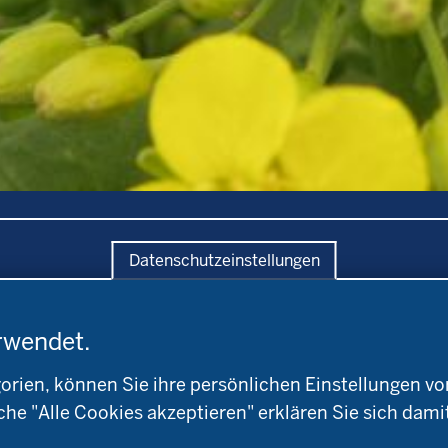
Datenschutzeinstellungen
rwendet.
ratung
Versuche
Bildung
andwirtschaftskammer
Leitbetriebe
Aktuelles
ien, können Sie ihre persönlichen Einstellungen vo
W
Ökologischer Landbau
Arbeitsschwerpunkt
che "Alle Cookies akzeptieren" erklären Sie sich dami
okreis
Versuchsbetriebe
Material & Kontakt
ioland
WRRL-Modellbetriebe