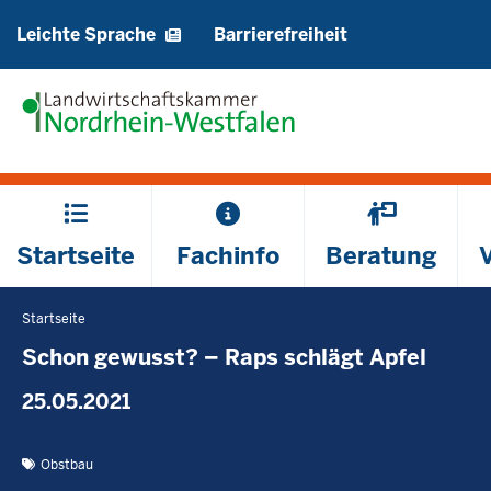
Barrierearme
Leichte Sprache
Barrierefreiheit
Sprachen
Hauptmenü
Startseite
Fachinfo
Beratung
Startseite
Sie
befinden
Schon gewusst? – Raps schlägt Apfel
sich
25.05.2021
hier
Obstbau