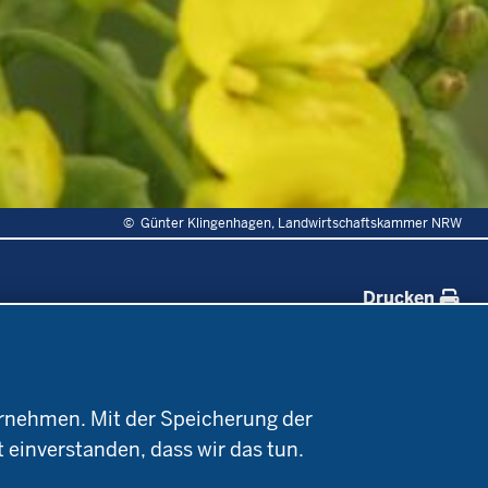
©
Günter Klingenhagen, Landwirtschaftskammer NRW
Drucken
Forschung
Service
Projekte Ökoteam
Kontakt
rnehmen. Mit der Speicherung der
e
Forschungsergebnisse
Termine
t einverstanden, dass wir das tun.
Newsletter
Demonstrationsbetriebe