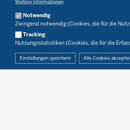
Weitere Informationen
Markt
D
Umstellung
N
Notwendig
Förderung
Zwingend notwendig (Cookies, die für die Nut
Recht
Tracking
Nutzungsstatistiken (Cookies, die für die Erfas
© 2026 Ökolandbau
Einstellungen speichern
Alle Cookies akzepti