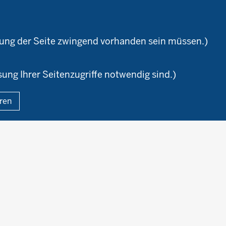
Ökoschule in Kleve
Kontakte
emeter
Versuchswesen
Ausbildungsbetriebe
aturland
Berufsausbildung
zung der Seite zwingend vorhanden sein müssen.)
sung Ihrer Seitenzugriffe notwendig sind.)
Fußzeile
eren