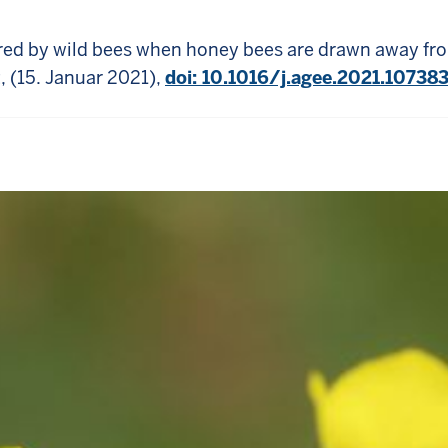
sured by wild bees when honey bees are drawn away fr
, (15. Januar 2021),
doi: 10.1016/j.agee.2021.10738