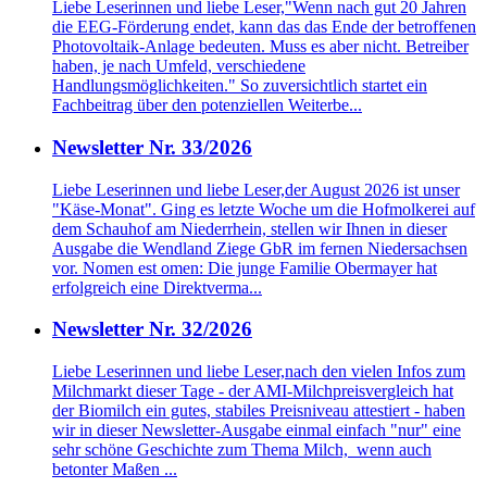
Liebe Leserinnen und liebe Leser,"Wenn nach gut 20 Jahren
die EEG-Förderung endet, kann das das Ende der betroffenen
Photovoltaik-Anlage bedeuten. Muss es aber nicht. Betreiber
haben, je nach Umfeld, verschiedene
Handlungsmöglichkeiten." So zuversichtlich startet ein
Fachbeitrag über den potenziellen Weiterbe...
Newsletter Nr. 33/2026
Liebe Leserinnen und liebe Leser,der August 2026 ist unser
"Käse-Monat". Ging es letzte Woche um die Hofmolkerei auf
dem Schauhof am Niederrhein, stellen wir Ihnen in dieser
Ausgabe die Wendland Ziege GbR im fernen Niedersachsen
vor. Nomen est omen: Die junge Familie Obermayer hat
erfolgreich eine Direktverma...
Newsletter Nr. 32/2026
Liebe Leserinnen und liebe Leser,nach den vielen Infos zum
Milchmarkt dieser Tage - der AMI-Milchpreisvergleich hat
der Biomilch ein gutes, stabiles Preisniveau attestiert - haben
wir in dieser Newsletter-Ausgabe einmal einfach "nur" eine
sehr schöne Geschichte zum Thema Milch, wenn auch
betonter Maßen ...