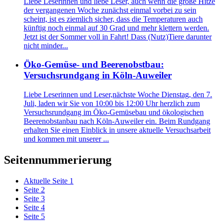
Liebe Leserinnen und liebe Leser, auch wenn die große Hitze
der vergangenen Woche zunächst einmal vorbei zu sein
scheint, ist es ziemlich sicher, dass die Temperaturen auch
künftig noch einmal auf 30 Grad und mehr klettern werden.
Jetzt ist der Sommer voll in Fahrt! Dass (Nutz)Tiere darunter
nicht minder...
Öko-Gemüse- und Beerenobstbau:
Versuchsrundgang in Köln-Auweiler
Liebe Leserinnen und Leser,nächste Woche Dienstag, den 7.
Juli, laden wir Sie von 10:00 bis 12:00 Uhr herzlich zum
Versuchsrundgang im Öko-Gemüsebau und ökologischen
Beerenobstanbau nach Köln-Auweiler ein. Beim Rundgang
erhalten Sie einen Einblick in unsere aktuelle Versuchsarbeit
und kommen mit unserer ...
Seitennummerierung
Aktuelle Seite
1
Seite
2
Seite
3
Seite
4
Seite
5