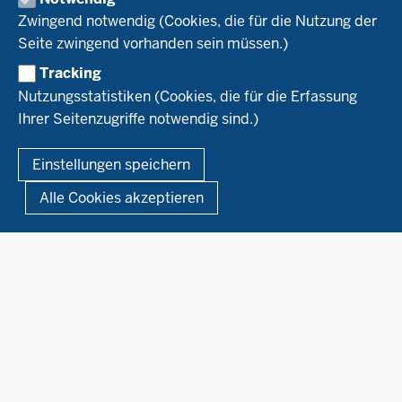
Naturland
WRRL-Modellbetriebe
Aktuelles
Zwingend notwendig (Cookies, die für die Nutzung der
Forschung
Kontakte Versuchswesen
Arbeitsschwerpunkte
Seite zwingend vorhanden sein müssen.)
Material & Kontakt
Projekte Ökoteam
Tracking
Service
Ökoschule in Kleve
Forschungsergebnisse
Nutzungsstatistiken (Cookies, die für die Erfassung
Ausbildungsbetriebe
Ihrer Seitenzugriffe notwendig sind.)
Kontakt
Berufsausbildung
Termine
© 2026 Ökolandbau
Einstellungen speichern
Newsletter
Fußzeile
Impressum
Datenschutzerklärung
Demonstrationsbetriebe Ökologischer Landbau
Alle Cookies akzeptieren
Archiv
Links