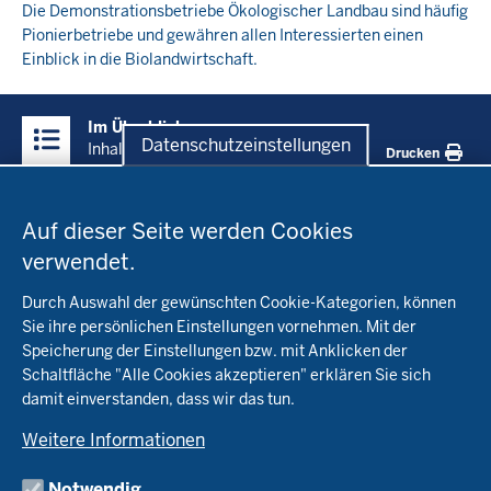
Die Demonstrationsbetriebe Ökologischer Landbau sind häufig
Pionierbetriebe und gewähren allen Interessierten einen
Einblick in die Biolandwirtschaft.
Überblick:
Im Überblick
Inhalte
Datenschutzeinstellungen
Inhalt
Drucken
Datenschutzeinstellungen
Menü
Startseite
in
Auf dieser Seite werden Cookies
der
verwendet.
Fachinfo
Fußzeile
Durch Auswahl der gewünschten Cookie-Kategorien, können
Öko-Modellregionen NRW
Sie ihre persönlichen Einstellungen vornehmen. Mit der
Beratung
Speicherung der Einstellungen bzw. mit Anklicken der
Pflanzenbau
Schaltfläche "Alle Cookies akzeptieren" erklären Sie sich
Tierhaltung
Landwirtschaftskammer NRW
damit einverstanden, dass wir das tun.
Versuche
Markt
Biokreis
Umstellung
Weitere Informationen
Bioland
Leitbetriebe Ökologischer Landbau
Bildung
Förderung
Demeter
Versuchsbetriebe
Notwendig
Recht