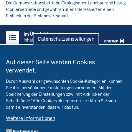
Die Demonstrationsbetriebe Ökologischer Landbau sind häufig
Pionierbetriebe und gewähren allen Interessierten einen
Einblick in die Biolandwirtschaft.
Überblick:
Im Überblick
Inhalte
Datenschutzeinstellungen
Inhalt
Drucken
Datenschutzeinstellungen
Menü
Startseite
in
Auf dieser Seite werden Cookies
der
verwendet.
Fachinfo
Fußzeile
Durch Auswahl der gewünschten Cookie-Kategorien, können
Öko-Modellregionen NRW
Sie ihre persönlichen Einstellungen vornehmen. Mit der
Beratung
Speicherung der Einstellungen bzw. mit Anklicken der
Pflanzenbau
Schaltfläche "Alle Cookies akzeptieren" erklären Sie sich
Tierhaltung
Landwirtschaftskammer NRW
damit einverstanden, dass wir das tun.
Versuche
Markt
Biokreis
Umstellung
Weitere Informationen
Bioland
Leitbetriebe Ökologischer Landbau
Bildung
Förderung
Demeter
Versuchsbetriebe
Notwendig
Recht