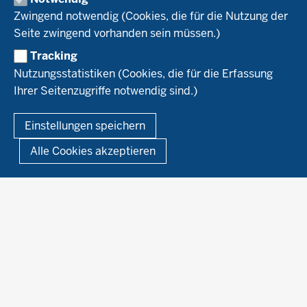
Naturland
WRRL-Modellbetriebe
Aktuelles
Zwingend notwendig (Cookies, die für die Nutzung der
Forschung
Kontakte Versuchswesen
Arbeitsschwerpunkte
Seite zwingend vorhanden sein müssen.)
Material & Kontakt
Projekte Ökoteam
Tracking
Service
Ökoschule in Kleve
Forschungsergebnisse
Nutzungsstatistiken (Cookies, die für die Erfassung
Ausbildungsbetriebe
Ihrer Seitenzugriffe notwendig sind.)
Kontakt
Berufsausbildung
Termine
© 2026 Ökolandbau
Einstellungen speichern
Newsletter
Fußzeile
Impressum
Datenschutzerklärung
Demonstrationsbetriebe Ökologischer Landbau
Alle Cookies akzeptieren
Archiv
Links