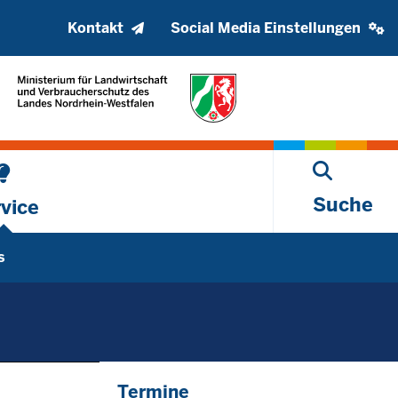
Kopfzeile
Social
Kontakt
Social Media Einstellungen
oberes
media
Menü
settings
block
Suche
vice
s
Termine