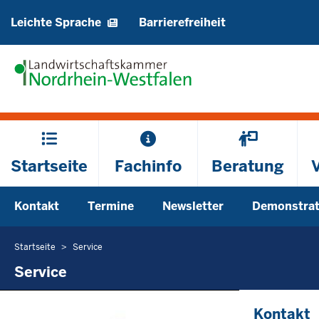
Barrierearme
Leichte Sprache
Barrierefreiheit
Sprachen
Hauptmenü
Startseite
Fachinfo
Beratung
Sekundärmenü
Kontakt
Termine
Newsletter
Demonstrat
Startseite
Service
Sie
befinden
Service
sich
hier
Kontakt