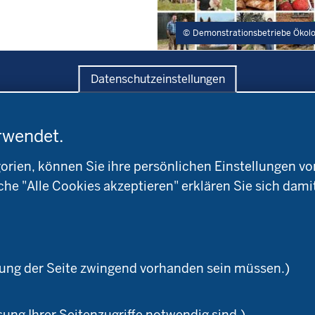
Demonstrationsbetriebe Ökol
Datenschutzeinstellungen
rwendet.
ratung
Versuche
Bildung
andwirtschaftskammer
Leitbetriebe
Aktuelles
W
Ökologischer Landbau
ien, können Sie ihre persönlichen Einstellungen vo
Arbeitsschwerpunkt
okreis
Versuchsbetriebe
che "Alle Cookies akzeptieren" erklären Sie sich dami
Material & Kontakt
ioland
WRRL-Modellbetriebe
Ökoschule in Kleve
Kontakte
emeter
Versuchswesen
Ausbildungsbetriebe
aturland
Berufsausbildung
zung der Seite zwingend vorhanden sein müssen.)
sung Ihrer Seitenzugriffe notwendig sind.)