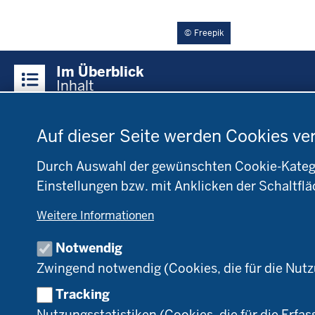
Freepik
Überblick:
Im Überblick
Inhalte
Inhalt
Datenschutzeinstellungen
Menü
Auf dieser Seite werden Cookies ve
Startseite
Fachinfo
Be
in
Öko-Modellregionen
L
der
NRW
NR
Durch Auswahl der gewünschten Cookie-Kategor
Fußzeile
Pflanzenbau
Bi
Einstellungen bzw. mit Anklicken der Schaltflä
Tierhaltung
B
Weitere Informationen
Markt
D
Umstellung
N
Notwendig
Förderung
Zwingend notwendig (Cookies, die für die Nut
Recht
Tracking
Nutzungsstatistiken (Cookies, die für die Erfas