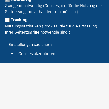
Naturland
WRRL-Modellbetriebe
Aktuelles
Zwingend notwendig (Cookies, die für die Nutzung der
Forschung
Kontakte Versuchswesen
Arbeitsschwerpunkte
Seite zwingend vorhanden sein müssen.)
Material & Kontakt
Projekte Ökoteam
Tracking
Service
Ökoschule in Kleve
Forschungsergebnisse
Nutzungsstatistiken (Cookies, die für die Erfassung
Ausbildungsbetriebe
Ihrer Seitenzugriffe notwendig sind.)
Kontakt
Berufsausbildung
Termine
© 2026 Ökolandbau
Einstellungen speichern
Newsletter
Fußzeile
Impressum
Datenschutzerklärung
Demonstrationsbetriebe Ökologischer Landbau
Alle Cookies akzeptieren
Archiv
Links