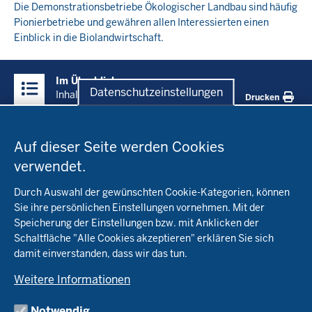
Die Demonstrationsbetriebe Ökologischer Landbau sind häufig
Pionierbetriebe und gewähren allen Interessierten einen
Einblick in die Biolandwirtschaft.
Überblick:
Im Überblick
Inhalte
Datenschutzeinstellungen
Inhalt
Drucken
Datenschutzeinstellungen
Menü
Startseite
in
Auf dieser Seite werden Cookies
der
verwendet.
Fachinfo
Fußzeile
Durch Auswahl der gewünschten Cookie-Kategorien, können
Öko-Modellregionen NRW
Sie ihre persönlichen Einstellungen vornehmen. Mit der
Beratung
Speicherung der Einstellungen bzw. mit Anklicken der
Pflanzenbau
Schaltfläche "Alle Cookies akzeptieren" erklären Sie sich
Tierhaltung
Landwirtschaftskammer NRW
damit einverstanden, dass wir das tun.
Versuche
Markt
Biokreis
Umstellung
Weitere Informationen
Bioland
Leitbetriebe Ökologischer Landbau
Bildung
Förderung
Demeter
Versuchsbetriebe
Notwendig
Recht