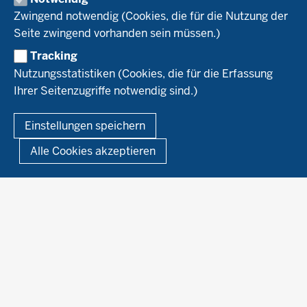
Naturland
WRRL-Modellbetriebe
Aktuelles
Zwingend notwendig (Cookies, die für die Nutzung der
Forschung
Kontakte Versuchswesen
Arbeitsschwerpunkte
Seite zwingend vorhanden sein müssen.)
Material & Kontakt
Projekte Ökoteam
Tracking
Service
Ökoschule in Kleve
Forschungsergebnisse
Nutzungsstatistiken (Cookies, die für die Erfassung
Ausbildungsbetriebe
Ihrer Seitenzugriffe notwendig sind.)
Kontakt
Berufsausbildung
Termine
© 2026 Ökolandbau
Einstellungen speichern
Newsletter
Fußzeile
Impressum
Datenschutzerklärung
Demonstrationsbetriebe Ökologischer Landbau
Alle Cookies akzeptieren
Archiv
Links