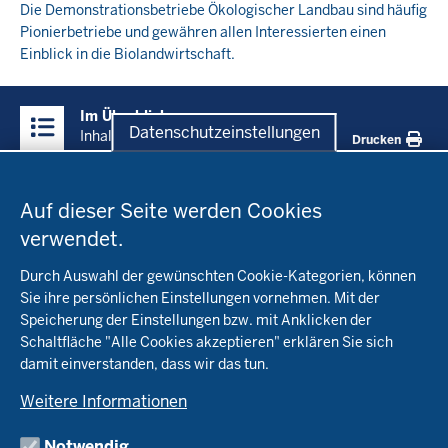
Die Demonstrationsbetriebe Ökologischer Landbau sind häufig
Pionierbetriebe und gewähren allen Interessierten einen
Einblick in die Biolandwirtschaft.
Überblick:
Im Überblick
Inhalte
Datenschutzeinstellungen
Inhalt
Drucken
Datenschutzeinstellungen
Menü
Startseite
in
Auf dieser Seite werden Cookies
der
verwendet.
Fachinfo
Fußzeile
Durch Auswahl der gewünschten Cookie-Kategorien, können
Öko-Modellregionen NRW
Sie ihre persönlichen Einstellungen vornehmen. Mit der
Beratung
Speicherung der Einstellungen bzw. mit Anklicken der
Pflanzenbau
Schaltfläche "Alle Cookies akzeptieren" erklären Sie sich
Tierhaltung
Landwirtschaftskammer NRW
damit einverstanden, dass wir das tun.
Versuche
Markt
Biokreis
Umstellung
Weitere Informationen
Bioland
Leitbetriebe Ökologischer Landbau
Bildung
Förderung
Demeter
Versuchsbetriebe
Notwendig
Recht