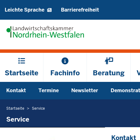
Barrierearme
Leichte Sprache
Barrierefreiheit
Sprachen
Hauptmenü
Startseite
Fachinfo
Beratung
Sekundärmenü
Kontakt
Termine
Newsletter
Demonstrat
Startseite
Service
Sie
befinden
Service
sich
hier
Kontakt