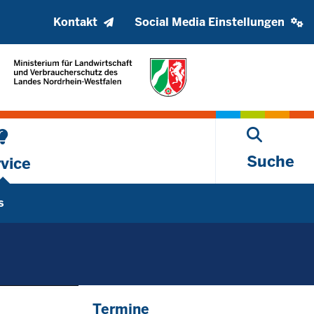
Kopfzeile
Social
Kontakt
Social Media Einstellungen
oberes
media
Menü
settings
block
Suche
vice
s
Termine