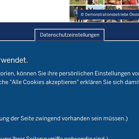
Demonstrationsbetriebe Ökol
Datenschutzeinstellungen
rwendet.
ratung
Versuche
Bildung
andwirtschaftskammer
Leitbetriebe
Aktuelles
W
Ökologischer Landbau
ien, können Sie ihre persönlichen Einstellungen vo
Arbeitsschwerpunkt
okreis
Versuchsbetriebe
che "Alle Cookies akzeptieren" erklären Sie sich dami
Material & Kontakt
ioland
WRRL-Modellbetriebe
Ökoschule in Kleve
Kontakte
emeter
Versuchswesen
Ausbildungsbetriebe
aturland
Berufsausbildung
zung der Seite zwingend vorhanden sein müssen.)
sung Ihrer Seitenzugriffe notwendig sind.)