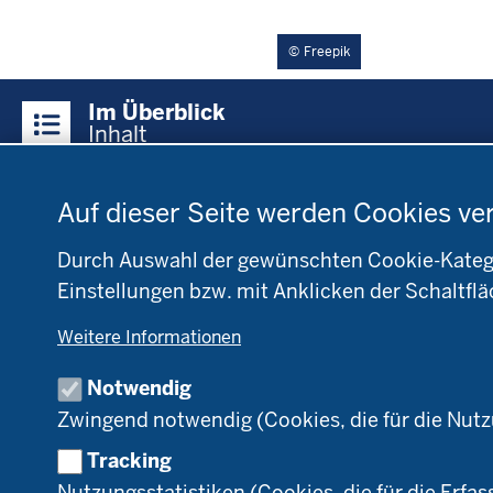
Freepik
Überblick:
Im Überblick
Inhalte
Inhalt
Datenschutzeinstellungen
Menü
Auf dieser Seite werden Cookies ve
Startseite
Fachinfo
Be
in
Öko-Modellregionen
L
der
NRW
NR
Durch Auswahl der gewünschten Cookie-Kategor
Fußzeile
Pflanzenbau
Bi
Einstellungen bzw. mit Anklicken der Schaltflä
Tierhaltung
B
Weitere Informationen
Markt
D
Umstellung
N
Notwendig
Förderung
Zwingend notwendig (Cookies, die für die Nut
Recht
Tracking
Nutzungsstatistiken (Cookies, die für die Erfas