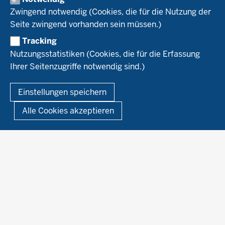
Naturland
WRRL-Modellbetriebe
Aktuelles
Zwingend notwendig (Cookies, die für die Nutzung der
Forschung
Kontakte Versuchswesen
Arbeitsschwerpunkte
Seite zwingend vorhanden sein müssen.)
Material & Kontakt
Projekte Ökoteam
Tracking
Service
Ökoschule in Kleve
Forschungsergebnisse
Nutzungsstatistiken (Cookies, die für die Erfassung
Ausbildungsbetriebe
Ihrer Seitenzugriffe notwendig sind.)
Kontakt
Berufsausbildung
Termine
© 2026 Ökolandbau
Einstellungen speichern
Newsletter
Fußzeile
Impressum
Datenschutzerklärung
Demonstrationsbetriebe Ökologischer Landbau
Alle Cookies akzeptieren
Archiv
Links