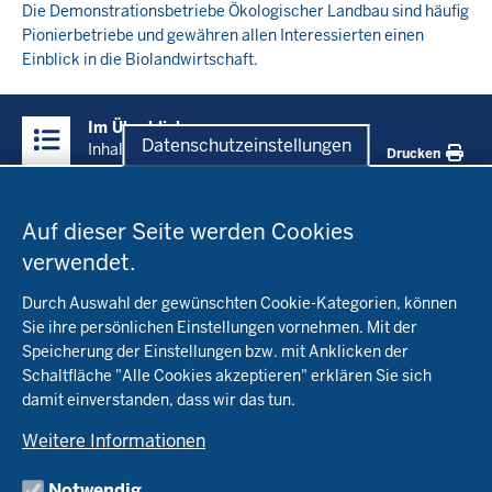
Die Demonstrationsbetriebe Ökologischer Landbau sind häufig
Pionierbetriebe und gewähren allen Interessierten einen
Einblick in die Biolandwirtschaft.
Überblick:
Im Überblick
Inhalte
Datenschutzeinstellungen
Inhalt
Drucken
Datenschutzeinstellungen
Menü
Startseite
in
Auf dieser Seite werden Cookies
der
verwendet.
Fachinfo
Fußzeile
Durch Auswahl der gewünschten Cookie-Kategorien, können
Öko-Modellregionen NRW
Sie ihre persönlichen Einstellungen vornehmen. Mit der
Beratung
Speicherung der Einstellungen bzw. mit Anklicken der
Pflanzenbau
Schaltfläche "Alle Cookies akzeptieren" erklären Sie sich
Tierhaltung
Landwirtschaftskammer NRW
damit einverstanden, dass wir das tun.
Versuche
Markt
Biokreis
Umstellung
Weitere Informationen
Bioland
Leitbetriebe Ökologischer Landbau
Bildung
Förderung
Demeter
Versuchsbetriebe
Notwendig
Recht