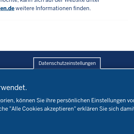
en.de
weitere Informationen finden.
Datenschutzeinstellungen
rwendet.
ratung
Versuche
Bildung
andwirtschaftskammer
Leitbetriebe
Aktuelles
W
Ökologischer Landbau
ien, können Sie ihre persönlichen Einstellungen vo
Arbeitsschwerpunkt
okreis
Versuchsbetriebe
che "Alle Cookies akzeptieren" erklären Sie sich dami
Material & Kontakt
ioland
WRRL-Modellbetriebe
Ökoschule in Kleve
Kontakte
emeter
Versuchswesen
Ausbildungsbetriebe
aturland