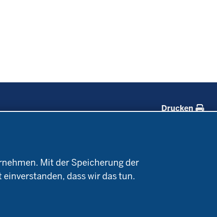
Drucken
Forschung
Service
Projekte Ökoteam
Kontakt
rnehmen. Mit der Speicherung der
e
Forschungsergebnisse
Termine
t einverstanden, dass wir das tun.
Newsletter
Demonstrationsbetriebe
Ökologischer Landbau
Archiv