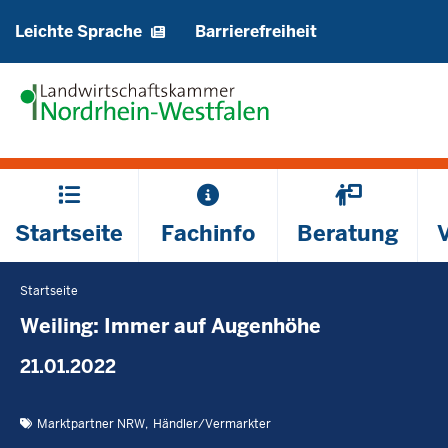
Barrierearme
Leichte Sprache
Barrierefreiheit
Sprachen
Hauptmenü
Startseite
Fachinfo
Beratung
Startseite
Sie
befinden
Weiling: Immer auf Augenhöhe
sich
21.01.2022
hier
Marktpartner NRW
Händler/Vermarkter