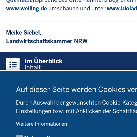
www.weiling.de
umschauen und unter
www.biolad
Meike Siebel,
Landwirtschaftskammer NRW
Überblick:
Im Überblick
Inhalte
Inhalt
Datenschutzeinstellungen
Menü
Auf dieser Seite werden Cookies ve
Startseite
Fachinfo
Be
in
Öko-Modellregionen
L
der
NRW
NR
Durch Auswahl der gewünschten Cookie-Kategor
Fußzeile
Pflanzenbau
Bi
Einstellungen bzw. mit Anklicken der Schaltflä
Tierhaltung
B
Weitere Informationen
Markt
D
Umstellung
N