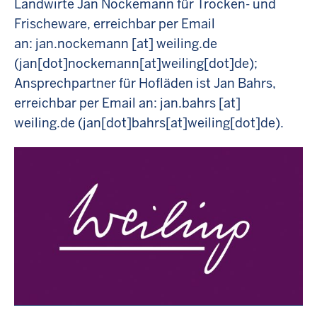
Landwirte Jan Nockemann für Trocken- und
Frischeware, erreichbar per Email
an:
jan.nockemann
[at]
weiling.de
(jan[dot]nockemann[at]weiling[dot]de)
;
Ansprechpartner für Hofläden ist Jan Bahrs,
erreichbar per Email an:
jan.bahrs
[at]
weiling.de
(jan[dot]bahrs[at]weiling[dot]de)
.