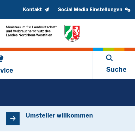
Kopfzeile
Social
Kontakt
Social Media Einstellungen
oberes
media
Menü
settings
block
Suche
vice
Umsteller willkommen