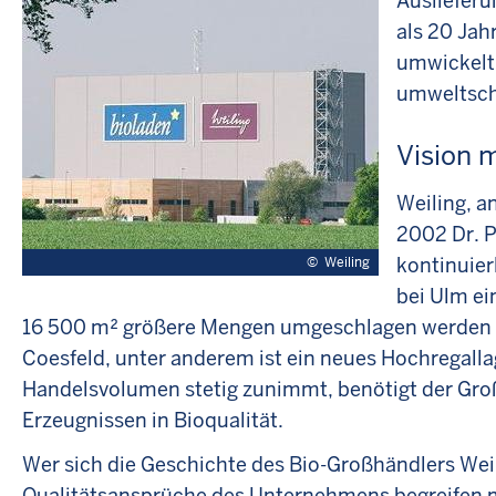
Auslieferu
als 20 Jah
umwickelt 
umweltsch
Vision m
Weiling, a
2002 Dr. P
kontinuier
©
Weiling
bei Ulm ei
16 500 m² größere Mengen umgeschlagen werden k
Coesfeld, unter anderem ist ein neues Hochregalla
Handelsvolumen stetig zunimmt, benötigt der Gro
Erzeugnissen in Bioqualität.
Wer sich die Geschichte des Bio-Großhändlers Weil
Qualitätsansprüche des Unternehmens begreifen m