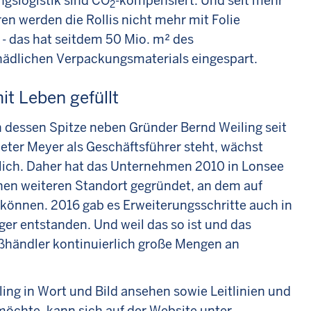
ngslogistik sind CO
-kompensiert. Und seit mehr
2
ren werden die Rollis nicht mehr mit Folie
- das hat seitdem 50 Mio. m² des
ädlichen Verpackungsmaterials eingespart.
it Leben gefüllt
n dessen Spitze neben Gründer Bernd Weiling seit
eter Meyer als Geschäftsführer steht, wächst
lich. Daher hat das Unternehmen 2010 in Lonsee
nen weiteren Standort gegründet, an dem auf
önnen. 2016 gab es Erweiterungsschritte auch in
ger entstanden. Und weil das so ist und das
ßhändler kontinuierlich große Mengen an
ing in Wort und Bild ansehen sowie Leitlinien und
öchte, kann sich auf der Website unter