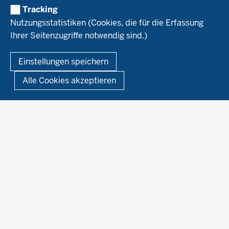
Material & Kontakt
Projekte Ökoteam
Tracking
Service
Ökoschule in Kleve
Forschungsergebnisse
Nutzungsstatistiken (Cookies, die für die Erfassung
Ausbildungsbetriebe
Ihrer Seitenzugriffe notwendig sind.)
Kontakt
Berufsausbildung
Termine
© 2026 Ökolandbau
Einstellungen speichern
Newsletter
Fußzeile
Impressum
Datenschutzerklärung
Demonstrationsbetriebe Ökologischer Landbau
Alle Cookies akzeptieren
Archiv
Links