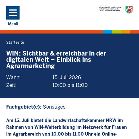
Direkt zum Inhalt
Menü
Navigation aktivieren/deaktivieren: Hauptmenü
Startseite
Sie
befinden
WiN: Sichtbar & erreichbar in der
digitalen Welt – Einblick ins
sich
Agrarmarketing
hier
Wann:
15. Juli 2026
Zeit:
10:00 bis 11:00
Fachgebiet(e):
Sonstiges
Am 15. Juli bietet die Landwirtschaftskammer NRW im
Rahmen von WiN-Weiterbildung im Netzwerk für Frauen
im Agrarbereich von 10.00 bis 11.00 Uhr ein Online-