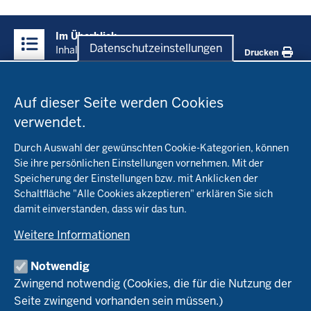
Überblick:
Im Überblick
Inhalte
Datenschutzeinstellungen
Inhalt
Drucken
Datenschutzeinstellungen
Menü
Startseite
in
Auf dieser Seite werden Cookies
der
verwendet.
Fachinfo
Fußzeile
Durch Auswahl der gewünschten Cookie-Kategorien, können
Öko-Modellregionen NRW
Sie ihre persönlichen Einstellungen vornehmen. Mit der
Beratung
Speicherung der Einstellungen bzw. mit Anklicken der
Pflanzenbau
Schaltfläche "Alle Cookies akzeptieren" erklären Sie sich
Tierhaltung
Landwirtschaftskammer NRW
Versuche
damit einverstanden, dass wir das tun.
Markt
Biokreis
Umstellung
Weitere Informationen
Bioland
Leitbetriebe Ökologischer Landbau
Bildung
Förderung
Demeter
Versuchsbetriebe
Notwendig
Recht
Naturland
WRRL-Modellbetriebe
Aktuelles
Zwingend notwendig (Cookies, die für die Nutzung der
Forschung
Kontakte Versuchswesen
Arbeitsschwerpunkte
Seite zwingend vorhanden sein müssen.)