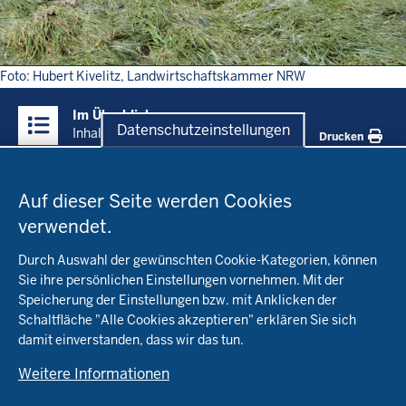
Foto: Hubert Kivelitz, Landwirtschaftskammer NRW
Überblick:
Im Überblick
Inhalte
Datenschutzeinstellungen
Inhalt
Drucken
Datenschutzeinstellungen
Menü
Startseite
in
Auf dieser Seite werden Cookies
der
verwendet.
Fachinfo
Fußzeile
Durch Auswahl der gewünschten Cookie-Kategorien, können
Öko-Modellregionen NRW
Sie ihre persönlichen Einstellungen vornehmen. Mit der
Beratung
Speicherung der Einstellungen bzw. mit Anklicken der
Pflanzenbau
Schaltfläche "Alle Cookies akzeptieren" erklären Sie sich
Tierhaltung
Landwirtschaftskammer NRW
damit einverstanden, dass wir das tun.
Versuche
Markt
Biokreis
Umstellung
Weitere Informationen
Bioland
Leitbetriebe Ökologischer Landbau
Bildung
Förderung
Demeter
Versuchsbetriebe