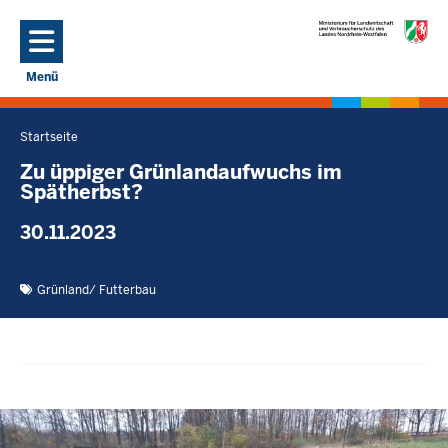
Direkt zum Inhalt
Menü
Navigation aktivieren/deaktivieren: Hauptmenü
Startseite
Sie
befinden
Zu üppiger Grünlandaufwuchs im
Spätherbst?
sich
hier
30.11.2023
Grünland/ Futterbau