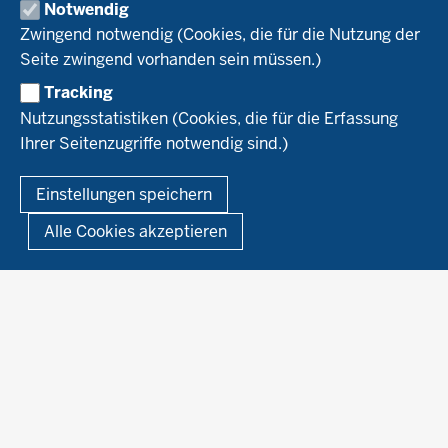
Notwendig
Recht
Naturland
WRRL-Modellbetriebe
Aktuelles
Zwingend notwendig (Cookies, die für die Nutzung der
Forschung
Kontakte Versuchswesen
Arbeitsschwerpunkte
Seite zwingend vorhanden sein müssen.)
Material & Kontakt
Projekte Ökoteam
Tracking
Service
Ökoschule in Kleve
Forschungsergebnisse
Nutzungsstatistiken (Cookies, die für die Erfassung
Ausbildungsbetriebe
Ihrer Seitenzugriffe notwendig sind.)
Kontakt
Berufsausbildung
Termine
© 2026 Ökolandbau
Einstellungen speichern
Newsletter
Fußzeile
Impressum
Datenschutzerklärung
Demonstrationsbetriebe Ökologischer Landbau
Alle Cookies akzeptieren
Archiv
Links