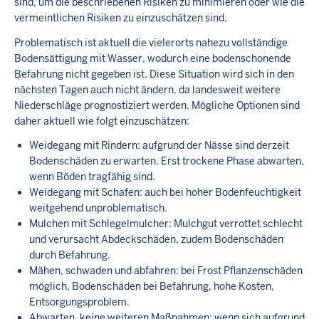
sind, um die beschriebenen Risiken zu minimieren oder wie die
vermeintlichen Risiken zu einzuschätzen sind.
Problematisch ist aktuell die vielerorts nahezu vollständige
Bodensättigung mit Wasser, wodurch eine bodenschonende
Befahrung nicht gegeben ist. Diese Situation wird sich in den
nächsten Tagen auch nicht ändern, da landesweit weitere
Niederschläge prognostiziert werden. Mögliche Optionen sind
daher aktuell wie folgt einzuschätzen:
Weidegang mit Rindern: aufgrund der Nässe sind derzeit
Bodenschäden zu erwarten. Erst trockene Phase abwarten,
wenn Böden tragfähig sind.
Weidegang mit Schafen: auch bei hoher Bodenfeuchtigkeit
weitgehend unproblematisch.
Mulchen mit Schlegelmulcher: Mulchgut verrottet schlecht
und verursacht Abdeckschäden, zudem Bodenschäden
durch Befahrung.
Mähen, schwaden und abfahren: bei Frost Pflanzenschäden
möglich, Bodenschäden bei Befahrung, hohe Kosten,
Entsorgungsproblem.
Abwarten, keine weiteren Maßnahmen: wenn sich aufgrund