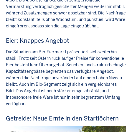
4,30 € bis 4,60 € je kg SG. Gleichzeitig erfolgt die
Vermarktung vertraglich gesicherter Mengen weiterhin stabil,
während Zusatzmengen schwer absetzbar sind. Die Nachfrage
bleibt konstant, teils ohne Wachstum, und punktuell wird Ware
eingefroren, sodass sich die Lage eingetrübt hat.
Eier: Knappes Angebot
Die Situation am Bio-Eiermarkt präsentiert sich weiterhin
stabil. Trotz seit Ostern rückläufiger Preise für konventionelle
Eier besteht kein Überangebot. Seuchen- und strukturbedingte
Kapazitätsengpässe begrenzen das verfügbare Angebot,
während die Nachfrage unverändert auf einem hohen Niveau
bleibt. Auch im Bio-Segment zeigt sich ein vergleichbares
Bild: Das Angebot ist noch stärker eingeschränkt, und
insbesondere freie Ware ist nur in sehr begrenztem Umfang
verfügbar.
Getreide: Neue Ernte in den Startlöchern