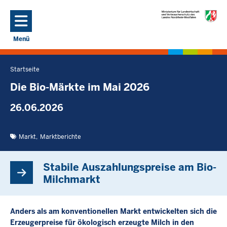
Direkt zum Inhalt
Menü
Navigation aktivieren/deaktivieren: Hauptmenü
Startseite
Sie
befinden
Die Bio-Märkte im Mai 2026
sich
26.06.2026
hier
Markt
Marktberichte
Stabile Auszahlungspreise am Bio-
Milchmarkt
Anders als am konventionellen Markt entwickelten sich die
Erzeugerpreise für ökologisch erzeugte Milch in den