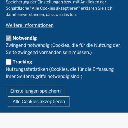
Speicherung der Einstellungen bzw. mit Anklicken der
Pflanzenbau
Schaltfläche "Alle Cookies akzeptieren" erklären Sie sich
Tierhaltung
Landwirtschaftskammer NRW
damit einverstanden, dass wir das tun.
Versuche
Markt
Biokreis
Umstellung
Weitere Informationen
Bioland
Leitbetriebe Ökologischer Landbau
Bildung
Förderung
Demeter
Versuchsbetriebe
Notwendig
Recht
Naturland
WRRL-Modellbetriebe
Aktuelles
Zwingend notwendig (Cookies, die für die Nutzung der
Forschung
Kontakte Versuchswesen
Arbeitsschwerpunkte
Seite zwingend vorhanden sein müssen.)
Material & Kontakt
Projekte Ökoteam
Tracking
Service
Ökoschule in Kleve
Forschungsergebnisse
Nutzungsstatistiken (Cookies, die für die Erfassung
Ausbildungsbetriebe
Ihrer Seitenzugriffe notwendig sind.)
Kontakt
Berufsausbildung
Termine
© 2026 Ökolandbau
Einstellungen speichern
Newsletter
Fußzeile
Impressum
Datenschutzerklärung
Demonstrationsbetriebe Ökologischer Landbau
Alle Cookies akzeptieren
Archiv
Links