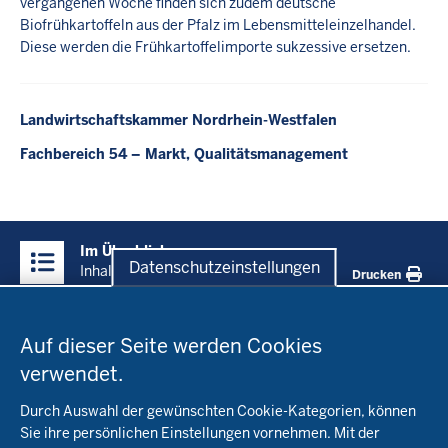
vergangenen Woche finden sich zudem deutsche
Biofrühkartoffeln aus der Pfalz im Lebensmitteleinzelhandel.
Diese werden die Frühkartoffelimporte sukzessive ersetzen.
Landwirtschaftskammer Nordrhein-Westfalen
Fachbereich 54 – Markt, Qualitätsmanagement
Überblick:
Im Überblick
Inhalte
Datenschutzeinstellungen
Inhalt
Drucken
Datenschutzeinstellungen
Menü
Startseite
in
Auf dieser Seite werden Cookies
der
verwendet.
Fachinfo
Fußzeile
Durch Auswahl der gewünschten Cookie-Kategorien, können
Öko-Modellregionen NRW
Sie ihre persönlichen Einstellungen vornehmen. Mit der
Beratung