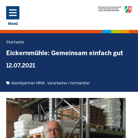
Direkt zum Inhalt
Menü
Navigation aktivieren/deaktivieren: Hauptmenü
Startseite
Sie
befinden
Eickernmühle: Gemeinsam einfach gut
sich
12.07.2021
hier
Marktpartner NRW
Verarbeiter/Vermarkter