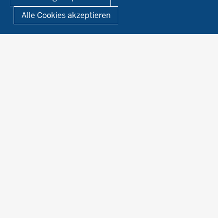
Fußzeile
Impressum
Datenschutzerklärung
Demonstrationsbetriebe Ökologischer Landbau
Alle Cookies akzeptieren
Archiv
Links